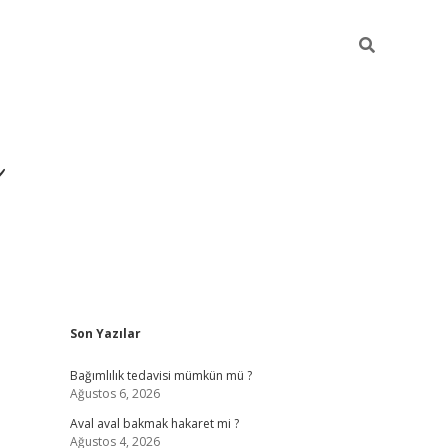
ı
Sidebar
Son Yazılar
betexper giriş
betexpe
Bağımlılık tedavisi mümkün mü ?
Ağustos 6, 2026
Aval aval bakmak hakaret mi ?
Ağustos 4, 2026