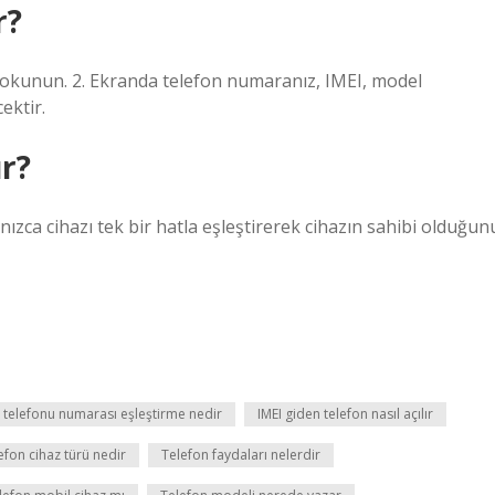
r?
 dokunun. 2. Ekranda telefon numaranız, IMEI, model
ektir.
ır?
nızca cihazı tek bir hatla eşleştirerek cihazın sahibi olduğun
 telefonu numarası eşleştirme nedir
IMEI giden telefon nasıl açılır
efon cihaz türü nedir
Telefon faydaları nelerdir