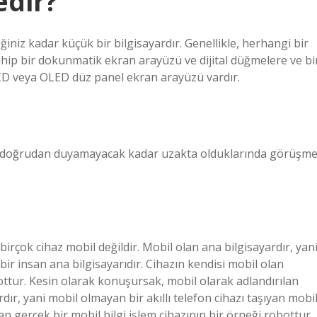
edir?
eğiniz kadar küçük bir bilgisayardır. Genellikle, herhangi bir
 sahip bir dokunmatik ekran arayüzü ve dijital düğmelere ve bi
 LCD veya OLED düz panel ekran arayüzü vardır.
erini doğrudan duyamayacak kadar uzakta olduklarında görüşm
irçok cihaz mobil değildir. Mobil olan ana bilgisayardır, yan
 bir insan ana bilgisayarıdır. Cihazın kendisi mobil olan
bottur. Kesin olarak konuşursak, mobil olarak adlandırılan
dır, yani mobil olmayan bir akıllı telefon cihazı taşıyan mobi
an gerçek bir mobil bilgi işlem cihazının bir örneği robottur.