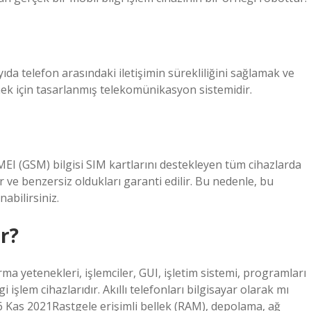
yıda telefon arasındaki iletişimin sürekliliğini sağlamak ve
mek için tasarlanmış telekomünikasyon sistemidir.
MEI (GSM) bilgisi SIM kartlarını destekleyen tüm cihazlarda
r ve benzersiz oldukları garanti edilir. Bu nedenle, bu
abilirsiniz.
ır?
ma yetenekleri, işlemciler, GUI, işletim sistemi, programları
gi işlem cihazlarıdır. Akıllı telefonları bilgisayar olarak mı
26 Kas 2021Rastgele erişimli bellek (RAM), depolama, ağ