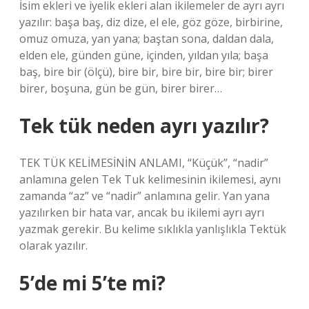
İsim ekleri ve iyelik ekleri alan ikilemeler de ayrı ayrı
yazılır: başa baş, diz dize, el ele, göz göze, birbirine,
omuz omuza, yan yana; baştan sona, daldan dala,
elden ele, günden güne, içinden, yıldan yıla; başa
baş, bire bir (ölçü), bire bir, bire bir, bire bir; birer
birer, boşuna, gün be gün, birer birer…
Tek tük neden ayrı yazılır?
TEK TÜK KELİMESİNİN ANLAMI, “Küçük”, “nadir”
anlamına gelen Tek Tuk kelimesinin ikilemesi, aynı
zamanda “az” ve “nadir” anlamına gelir. Yan yana
yazılırken bir hata var, ancak bu ikilemi ayrı ayrı
yazmak gerekir. Bu kelime sıklıkla yanlışlıkla Tektük
olarak yazılır.
5’de mi 5’te mi?