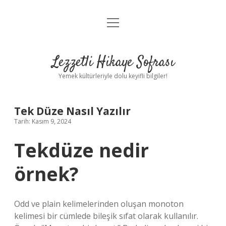
menüyü
Anasayfa
aç
Gizlilik Politikası
Lezzetli Hikaye Sofrası
Yasal Uyarı
Yemek kültürleriyle dolu keyifli bilgiler!
Hakkımızda
Tek Düze Nasıl Yazılır
Tarih: Kasım 9, 2024
Tekdüze nedir
örnek?
Odd ve plain kelimelerinden oluşan monoton
kelimesi bir cümlede bileşik sıfat olarak kullanılır.