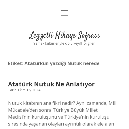
menüyü
Anasayfa
aç
Gizlilik Politikası
Lezzetli Hikaye Sofrası
Yasal Uyarı
Yemek kültürleriyle dolu keyifli bilgiler!
Hakkımızda
Etiket:
Atatürkün yazdığı Nutuk nerede
Atatürk Nutuk Ne Anlatıyor
Tarih: Ekim 16, 2024
Nutuk kitabının ana fikri nedir? Aynı zamanda, Milli
Mücadele’den sonra Türkiye Büyük Millet
Meclisi’nin kuruluşunu ve Türkiye’nin kuruluşu
sırasında yaşanan olayları ayrıntılı olarak ele alan