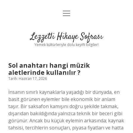
menüyü
Anasayfa
aç
Gizlilik Politikası
Lezzetli Hikaye Sofrası
Yasal Uyarı
Yemek kültürleriyle dolu keyifli bilgiler!
Hakkımızda
Sol anahtarı hangi müzik
aletlerinde kullanılır ?
Tarih: Haziran 17, 2026
İnsanın sınırlı kaynaklarla yaşadığı bir dünyada, en
basit görünen eylemler bile ekonomik bir anlam
taşır. Bir saksafon kamışını doğru şekilde takmak,
dışarıdan bakıldığında yalnızca teknik bir beceri gibi
görünür. Ancak bu küçük eylemin arkasında; kaynak
tahsisi, tercihlerin sonuçları, piyasa fiyatları ve hatta