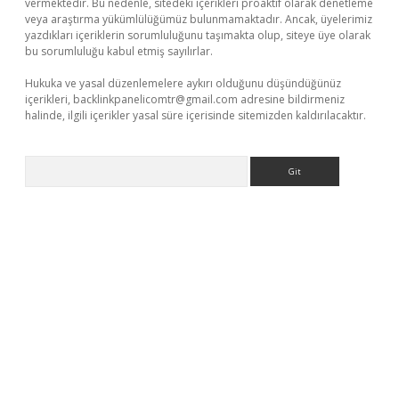
vermektedir. Bu nedenle, sitedeki içerikleri proaktif olarak denetleme
veya araştırma yükümlülüğümüz bulunmamaktadır. Ancak, üyelerimiz
yazdıkları içeriklerin sorumluluğunu taşımakta olup, siteye üye olarak
bu sorumluluğu kabul etmiş sayılırlar.
Hukuka ve yasal düzenlemelere aykırı olduğunu düşündüğünüz
içerikleri,
backlinkpanelicomtr@gmail.com
adresine bildirmeniz
halinde, ilgili içerikler yasal süre içerisinde sitemizden kaldırılacaktır.
Arama
per.xyz