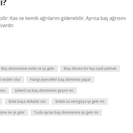
i?
lir: Kas ve kemik ağrılarını giderebilir. Ayrıca baş ağrısını
vardır.
Baş dönmesine evde ne iyi gelir
Başı dönen bir kişi nasıl yatmalı
i neden olur
Hangi yiyecekler baş dönmesi yapar
u mu
Şekerli su baş dönmesini geçirir mi
Sirke başa dökülür mü
Sirkeli su vertigoya iyi gelir mi
ne ne iyi gelir
Tuzlu ayran baş dönmesine iyi gelir mi