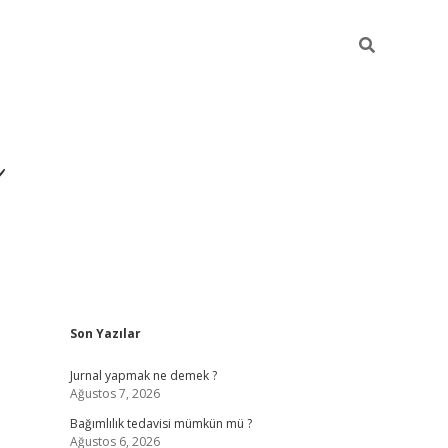
ı
Sidebar
Son Yazılar
betexper giriş
betexp
Jurnal yapmak ne demek ?
Ağustos 7, 2026
Bağımlılık tedavisi mümkün mü ?
Ağustos 6, 2026