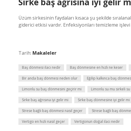
Sirke baş ağrısına iyi gelir m
Üzüm sirkesinin faydaları kısaca şu şekilde sıralanabi
giderici etkisi vardır. Enfeksiyonları temizleme işlevi 
Tarih:
Makaleler
Baş dönmesi ilacı nedir
Baş dönmesine en hızlı ne keser
Bir anda baş dönmesi neden olur
Eğilip kalkınca baş dönmes
Limonlu su baş dönmesini geçirir mi
Limonlu su mu sirkeli s
Sirke baş ağrısına iyi gelir mi
Sirke baş dönmesine iyi gelir mi
Strese bağlı baş dönmesi nasıl geçer
Strese bağlı baş dönmesi
Vertigo en hızlı nasıl geçer
Vertigonun doğal ilacı nedir