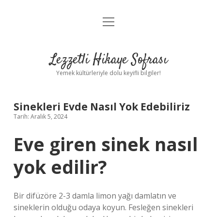
menüyü
Anasayfa
aç
Gizlilik Politikası
Lezzetli Hikaye Sofrası
Yasal Uyarı
Yemek kültürleriyle dolu keyifli bilgiler!
Hakkımızda
Sinekleri Evde Nasıl Yok Edebiliriz
Tarih: Aralık 5, 2024
Eve giren sinek nasıl
yok edilir?
Bir difüzöre 2-3 damla limon yağı damlatın ve
sineklerin olduğu odaya koyun. Fesleğen sinekleri