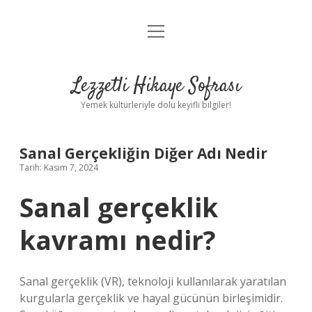
menüyü
Anasayfa
aç
Gizlilik Politikası
Lezzetli Hikaye Sofrası
Yasal Uyarı
Yemek kültürleriyle dolu keyifli bilgiler!
Hakkımızda
Sanal Gerçekliğin Diğer Adı Nedir
Tarih: Kasım 7, 2024
Sanal gerçeklik
kavramı nedir?
Sanal gerçeklik (VR), teknoloji kullanılarak yaratılan
kurgularla gerçeklik ve hayal gücünün birleşimidir.