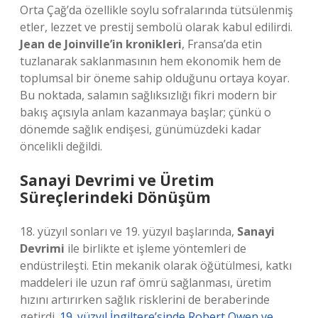
Orta Çağ’da özellikle soylu sofralarında tütsülenmiş
etler, lezzet ve prestij sembolü olarak kabul edilirdi.
Jean de Joinville’in kronikleri
, Fransa’da etin
tuzlanarak saklanmasının hem ekonomik hem de
toplumsal bir öneme sahip olduğunu ortaya koyar.
Bu noktada, salamın sağlıksızlığı fikri modern bir
bakış açısıyla anlam kazanmaya başlar; çünkü o
dönemde sağlık endişesi, günümüzdeki kadar
öncelikli değildi.
Sanayi Devrimi ve Üretim
Süreçlerindeki Dönüşüm
18. yüzyıl sonları ve 19. yüzyıl başlarında,
Sanayi
Devrimi
ile birlikte et işleme yöntemleri de
endüstrileşti. Etin mekanik olarak öğütülmesi, katkı
maddeleri ile uzun raf ömrü sağlanması, üretim
hızını artırırken sağlık risklerini de beraberinde
getirdi.
19. yüzyıl İngiltere’sinde Robert Owen ve