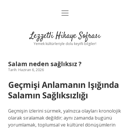
menüyü
Anasayfa
aç
Gizlilik Politikası
Lezzetli Hikaye Sofrası
Yasal Uyarı
Yemek kültürleriyle dolu keyifli bilgiler!
Hakkımızda
Salam neden sağlıksız ?
Tarih: Haziran 6, 2026
Geçmişi Anlamanın Işığında
Salamın Sağlıksızlığı
Geçmişin izlerini sürmek, yalnızca olayları kronolojik
olarak sıralamak değildir; aynı zamanda bugünü
yorumlamak, toplumsal ve kültürel dönüşümlerin