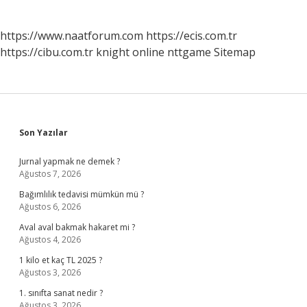
https://www.naatforum.com
https://ecis.com.tr
https://cibu.com.tr
knight online
nttgame
Sitemap
Sidebar
Son Yazılar
Jurnal yapmak ne demek ?
Ağustos 7, 2026
Bağımlılık tedavisi mümkün mü ?
Ağustos 6, 2026
Aval aval bakmak hakaret mi ?
Ağustos 4, 2026
1 kilo et kaç TL 2025 ?
Ağustos 3, 2026
1. sınıfta sanat nedir ?
Ağustos 3, 2026