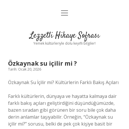
menüyü
Anasayfa
aç
Gizlilik Politikası
Lezzetli Hikaye Sofrası
Yasal Uyarı
Yemek kültürleriyle dolu keyifli bilgiler!
Hakkımızda
Özkaynak su içilir mi ?
Tarih: Ocak 20, 2026
Özkaynak Su İçilir mi? Kültürlerin Farklı Bakış Açıları
Farklı kültürlerin, dünyaya ve hayatta kalmaya dair
farklı bakış açıları geliştirdiğini düşündüğümüzde,
bazen sıradan gibi görünen bir soru bile çok daha
derin anlamlar taşıyabilir. Örneğin, “Özkaynak su
içilir mi?” sorusu, belki de pek çok kişiye basit bir