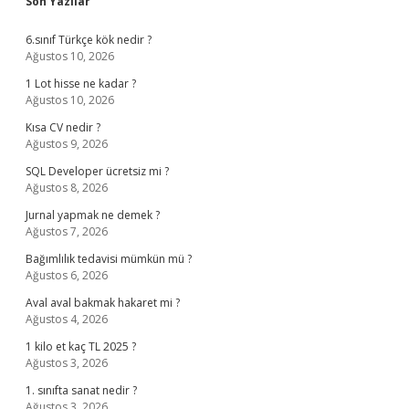
Sidebar
Son Yazılar
6.sınıf Türkçe kök nedir ?
Ağustos 10, 2026
1 Lot hisse ne kadar ?
Ağustos 10, 2026
Kısa CV nedir ?
Ağustos 9, 2026
SQL Developer ücretsiz mi ?
Ağustos 8, 2026
Jurnal yapmak ne demek ?
Ağustos 7, 2026
Bağımlılık tedavisi mümkün mü ?
Ağustos 6, 2026
Aval aval bakmak hakaret mi ?
Ağustos 4, 2026
1 kilo et kaç TL 2025 ?
Ağustos 3, 2026
1. sınıfta sanat nedir ?
Ağustos 3, 2026