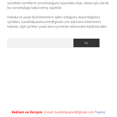
yazdıkları içeriklerin sorumluluğunu taşımakta olup, siteye üye olarak
bu sorumluluğu kabul etmiş sayılırlar.
Hukuka ve yasal düzenlemelere aykırı olduğunu düşündüğünüz
içerikleri,
backlinkpanelicomtr@gmail.com
adresine bildirmeniz
halinde, ilgili içerikler yasal süre içerisinde sitemizden kaldırılacaktır.
Arama
ş
betexper.xyz
Reklam ve İletişim:
E-mail:
backlinkpaneli@gmail.com
Teams: