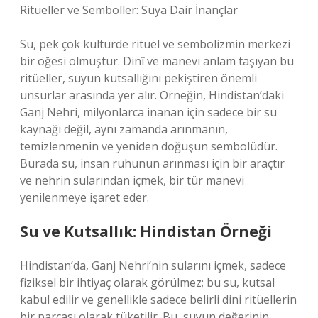
Ritüeller ve Semboller: Suya Dair İnançlar
Su, pek çok kültürde ritüel ve sembolizmin merkezi
bir öğesi olmuştur. Dinî ve manevi anlam taşıyan bu
ritüeller, suyun kutsallığını pekiştiren önemli
unsurlar arasında yer alır. Örneğin, Hindistan’daki
Ganj Nehri, milyonlarca inanan için sadece bir su
kaynağı değil, aynı zamanda arınmanın,
temizlenmenin ve yeniden doğuşun sembolüdür.
Burada su, insan ruhunun arınması için bir araçtır
ve nehrin sularından içmek, bir tür manevi
yenilenmeye işaret eder.
Su ve Kutsallık: Hindistan Örneği
Hindistan’da, Ganj Nehri’nin sularını içmek, sadece
fiziksel bir ihtiyaç olarak görülmez; bu su, kutsal
kabul edilir ve genellikle sadece belirli dini ritüellerin
bir parçası olarak tüketilir. Bu, suyun değerinin,