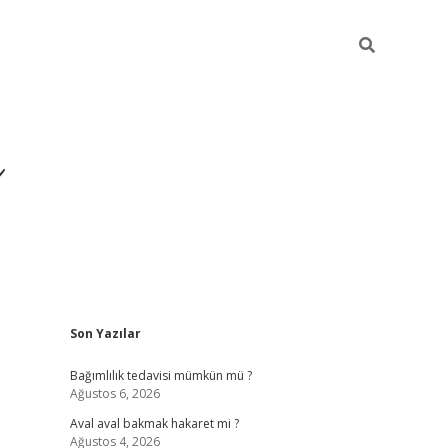
ı
Sidebar
Son Yazılar
betexper gir
Bağımlılık tedavisi mümkün mü ?
Ağustos 6, 2026
Aval aval bakmak hakaret mi ?
Ağustos 4, 2026