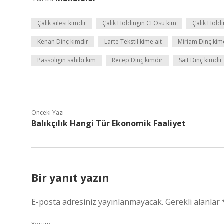
Çalık ailesi kimdir
Çalık Holdingin CEOsu kim
Çalık Holdi
Kenan Dinç kimdir
Larte Tekstil kime ait
Miriam Dinç kim
Passoligin sahibi kim
Recep Dinç kimdir
Sait Dinç kimdir
Önceki Yazı
Balıkçılık Hangi Tür Ekonomik Faaliyet
Bir yanıt yazın
E-posta adresiniz yayınlanmayacak.
Gerekli alanlar