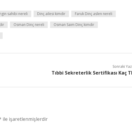
ngin sahibi nereli
Dinç ailesi kimdir
Faruk Dinç aslen nereli
dir
Osman Dinç nereli
Osman Saim Dinç kimdir
Sonraki Yaz
Tıbbi Sekreterlik Sertifikası Kaç T
*
ile işaretlenmişlerdir