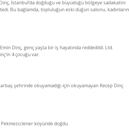
it Dinç, İstanbul’da doğduğu ve büyüdüğü bölgeye sadakatini
istedi. Bu bağlamda, topluluğun eski düğün salonu, kadınların
.
n Dinç, genç yaşta bir iş hayatında reddedildi. Ltd.
nç’in 4 çocuğu var.
i Pizarbaş şehrinde okuyamadığı için okuyamayan Recep Dinç
ki Pekmezcclener köyünde doğdu.