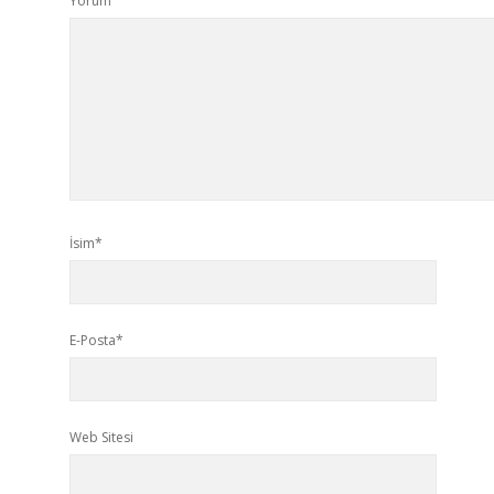
Yorum
İsim*
E-Posta*
Web Sitesi