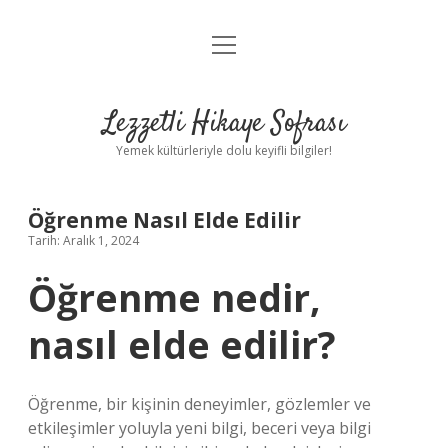
menüyü
Anasayfa
aç
Gizlilik Politikası
Lezzetli Hikaye Sofrası
Yasal Uyarı
Yemek kültürleriyle dolu keyifli bilgiler!
Hakkımızda
Öğrenme Nasıl Elde Edilir
Tarih: Aralık 1, 2024
Öğrenme nedir,
nasıl elde edilir?
Öğrenme, bir kişinin deneyimler, gözlemler ve
etkileşimler yoluyla yeni bilgi, beceri veya bilgi