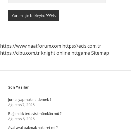
https://www.naatforum.com
https://ecis.com.tr
https://cibu.com.tr
knight online
nttgame
Sitemap
Sidebar
Son Yazılar
Jurnal yapmak ne demek ?
Ağustos 7, 2026
Bağımlılık tedavisi mümkün mü ?
Ağustos 6, 2026
Aval aval bakmak hakaret mi ?