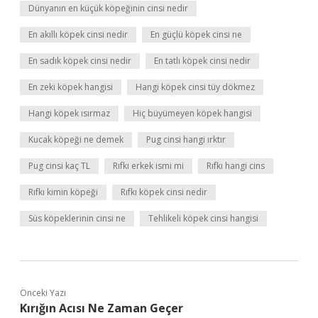
Dünyanın en küçük köpeğinin cinsi nedir
En akıllı köpek cinsi nedir
En güçlü köpek cinsi ne
En sadık köpek cinsi nedir
En tatlı köpek cinsi nedir
En zeki köpek hangisi
Hangi köpek cinsi tüy dökmez
Hangi köpek ısırmaz
Hiç büyümeyen köpek hangisi
Kucak köpeği ne demek
Pug cinsi hangi ırktır
Pug cinsi kaç TL
Rıfkı erkek ismi mi
Rıfkı hangi cins
Rıfkı kimin köpeği
Rıfkı köpek cinsi nedir
Süs köpeklerinin cinsi ne
Tehlikeli köpek cinsi hangisi
Önceki Yazı
Kırığın Acısı Ne Zaman Geçer