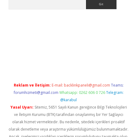
Arama
betexper.xyz
Reklam ve İletişim:
E-mail:
backlinkpaneli@gmail.com
Teams:
forumhizmeti@gmail.com
Whatsapp: 0262 606 0 726
Telegram:
@karabul
Yasal Uyarı:
Sitemiz, 5651 Sayılı Kanun gereğince Bilgi Teknolojileri
ve İletişim Kurumu (BTK) tarafından onaylanmış bir Yer Sağlayıcı
olarak hizmet vermektedir. Bu nedenle, sitedeki içerikleri proaktif
olarak denetleme veya araştırma yükümlülüğümüz bulunmamaktadır.
Ancak, üyelerimiz yazdıkları içeriklerin sorumluluğunu taşımakta olup,