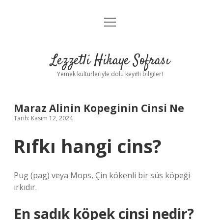
menüyü
Anasayfa
aç
Gizlilik Politikası
Lezzetli Hikaye Sofrası
Yasal Uyarı
Yemek kültürleriyle dolu keyifli bilgiler!
Hakkımızda
Maraz Alinin Kopeginin Cinsi Ne
Tarih: Kasım 12, 2024
Rıfkı hangi cins?
Pug (pag) veya Mops, Çin kökenli bir süs köpeği
ırkıdır.
En sadık köpek cinsi nedir?