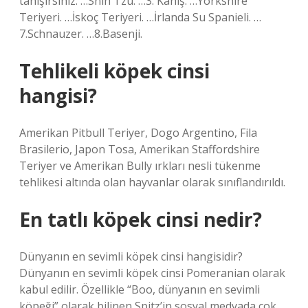
tanışırsınız. …Shih Tzu. …3. Kaniş. …Yorkshire
Teriyeri. …İskoç Teriyeri. …İrlanda Su Spanieli. …
7.Schnauzer. …8.Basenji.
Tehlikeli köpek cinsi
hangisi?
Amerikan Pitbull Teriyer, Dogo Argentino, Fila
Brasilerio, Japon Tosa, Amerikan Staffordshire
Teriyer ve Amerikan Bully ırkları nesli tükenme
tehlikesi altında olan hayvanlar olarak sınıflandırıldı.
En tatlı köpek cinsi nedir?
Dünyanın en sevimli köpek cinsi hangisidir?
Dünyanın en sevimli köpek cinsi Pomeranian olarak
kabul edilir. Özellikle “Boo, dünyanın en sevimli
köpeği” olarak bilinen Spitz’in sosyal medyada çok