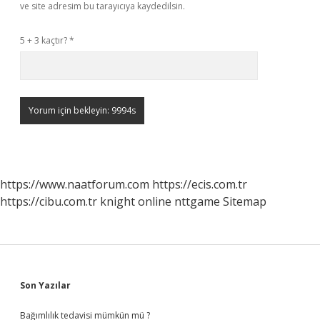
ve site adresim bu tarayıcıya kaydedilsin.
5 + 3 kaçtır?
*
https://www.naatforum.com
https://ecis.com.tr
https://cibu.com.tr
knight online
nttgame
Sitemap
Sidebar
Son Yazılar
Bağımlılık tedavisi mümkün mü ?