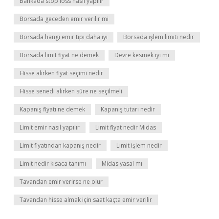
Bankada stop loss nasıl yapılır
Borsada geceden emir verilir mi
Borsada hangi emir tipi daha iyi
Borsada işlem limiti nedir
Borsada limit fiyat ne demek
Devre kesmek iyi mi
Hisse alırken fiyat seçimi nedir
Hisse senedi alırken süre ne seçilmeli
Kapanış fiyatı ne demek
Kapanış tutarı nedir
Limit emir nasıl yapılır
Limit fiyat nedir Midas
Limit fiyatından kapanış nedir
Limit işlem nedir
Limit nedir kısaca tanımı
Midas yasal mı
Tavandan emir verirse ne olur
Tavandan hisse almak için saat kaçta emir verilir