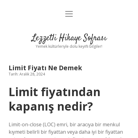
menüyü
Anasayfa
aç
Gizlilik Politikası
Lezzetli Hikaye Sofrası
Yasal Uyarı
Yemek kültürleriyle dolu keyifli bilgiler!
Hakkımızda
Limit Fiyatı Ne Demek
Tarih: Aralık 28, 2024
Limit fiyatından
kapanış nedir?
Limit-on-close (LOC) emri, bir aracıya bir menkul
kıymeti belirli bir fiyattan veya daha iyi bir fiyattan