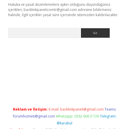
Hukuka ve yasal düzenlemelere aykırı olduğunu düşündüğünüz
içerikleri,
backlinkpanelicomtr@gmail.com
adresine bildirmeniz
halinde, ilgili içerikler yasal süre içerisinde sitemizden kaldırılacaktır.
Arama
exper.xyz
Reklam ve İletişim:
E-mail:
backlinkpaneli@gmail.com
Teams:
forumhizmeti@gmail.com
Whatsapp: 0262 606 0 726
Telegram:
@karabul