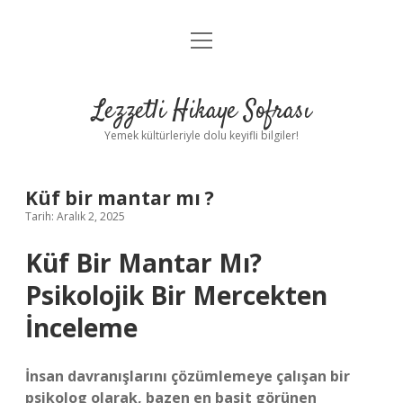
menüyü
Anasayfa
aç
Gizlilik Politikası
Lezzetli Hikaye Sofrası
Yasal Uyarı
Yemek kültürleriyle dolu keyifli bilgiler!
Hakkımızda
Küf bir mantar mı ?
Tarih: Aralık 2, 2025
Küf Bir Mantar Mı?
Psikolojik Bir Mercekten
İnceleme
İnsan davranışlarını çözümlemeye çalışan bir
psikolog olarak, bazen en basit görünen