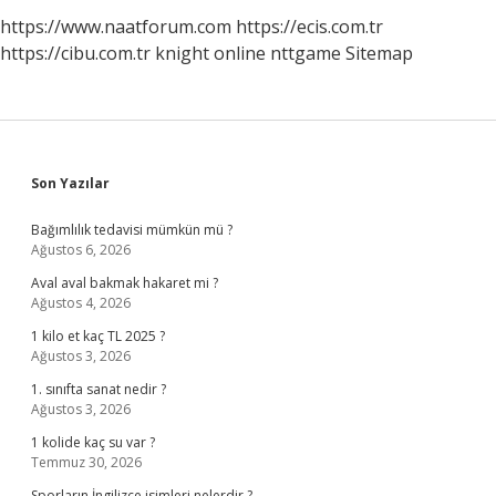
https://www.naatforum.com
https://ecis.com.tr
https://cibu.com.tr
knight online
nttgame
Sitemap
Sidebar
Son Yazılar
Bağımlılık tedavisi mümkün mü ?
Ağustos 6, 2026
Aval aval bakmak hakaret mi ?
Ağustos 4, 2026
1 kilo et kaç TL 2025 ?
Ağustos 3, 2026
1. sınıfta sanat nedir ?
Ağustos 3, 2026
1 kolide kaç su var ?
Temmuz 30, 2026
Sporların İngilizce isimleri nelerdir ?