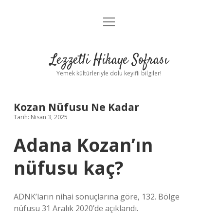
menüyü
Anasayfa
aç
Gizlilik Politikası
Lezzetli Hikaye Sofrası
Yasal Uyarı
Yemek kültürleriyle dolu keyifli bilgiler!
Hakkımızda
Kozan Nüfusu Ne Kadar
Tarih: Nisan 3, 2025
Adana Kozan’ın
nüfusu kaç?
ADNK’ların nihai sonuçlarına göre, 132. Bölge
nüfusu 31 Aralık 2020’de açıklandı.