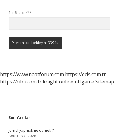
7 + 8 kaçtır?
*
https://www.naatforum.com
https://ecis.com.tr
https://cibu.com.tr
knight online
nttgame
Sitemap
Sidebar
Son Yazılar
Jurnal yapmak ne demek ?
Ağustos 7, 2026