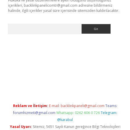
Hukuka ve yasal düzenlemelere aykırı olduğunu düşündüğünüz
içerikleri,
backlinkpanelicomtr@gmail.com
adresine bildirmeniz
halinde, ilgili içerikler yasal süre içerisinde sitemizden kaldırılacaktır.
Arama
etexper.xyz
Reklam ve İletişim:
E-mail:
backlinkpaneli@gmail.com
Teams:
forumhizmeti@gmail.com
Whatsapp: 0262 606 0 726
Telegram:
@karabul
Yasal Uyarı:
Sitemiz, 5651 Sayılı Kanun gereğince Bilgi Teknolojileri