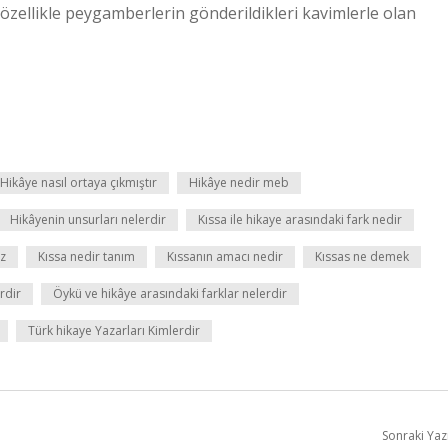
, özellikle peygamberlerin gönderildikleri kavimlerle olan
Hikâye nasıl ortaya çıkmıştır
Hikâye nedir meb
Hikâyenin unsurları nelerdir
Kıssa ile hikaye arasındaki fark nedir
iz
Kıssa nedir tanım
Kıssanın amacı nedir
Kıssas ne demek
rdir
Öykü ve hikâye arasındaki farklar nelerdir
Türk hikaye Yazarları Kimlerdir
Sonraki Yaz