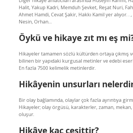
Diğer hikâye anlatıcıları arasında Hüseyin Rahmi, Ha
Halit, Yakup Kadri, Memduh Şevket, Reşat Nuri, Fahr
Ahmet Hamdi, Cevat Şakir, Hakkı Kamil yer alıyor. . 
Nesin, Orhan…
Öykü ve hikaye zıt mı eş mi
Hikayeler tamamen sözlü kültürden ortaya çıkmış ve 
bilinen bir yapıdaki kurgusal metinler ve edebi eserl
En fazla 7500 kelimelik metinlerdir.
Hikâyenin unsurları nelerdi
Bir olay bağlamında, olaylar çok fazla ayrıntıya gi
Hikayeler; olay örgüsü, karakterler, zaman, mekan, t
oluşur.
Hikâye kaç çeşittir?