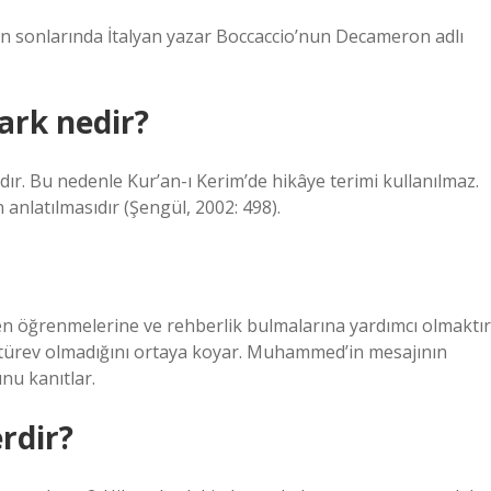
’ın sonlarında İtalyan yazar Boccaccio’nun Decameron adlı
fark nedir?
rdır. Bu nedenle Kur’an-ı Kerim’de hikâye terimi kullanılmaz.
anlatılmasıdır (Şengül, 2002: 498).
en öğrenmelerine ve rehberlik bulmalarına yardımcı olmaktır
rin türev olmadığını ortaya koyar. Muhammed’in mesajının
nu kanıtlar.
erdir?