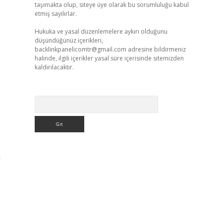
taşımakta olup, siteye üye olarak bu sorumluluğu kabul
etmiş sayılırlar.
Hukuka ve yasal düzenlemelere aykırı olduğunu
düşündüğünüz içerikleri,
backlinkpanelicomtr@gmail.com
adresine bildirmeniz
halinde, ilgili içerikler yasal süre içerisinde sitemizden
kaldırılacaktır.
e
Arama
ü