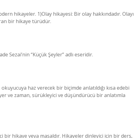
odern hikayeler. 1)Olay hikayesi: Bir olay hakkındadır. Olayı
ran bir hikaye türüdür.
e Sezai’nin “Küçük Şeyler” adlı eseridir.
uyucuya haz verecek bir biçimde anlatıldığı kısa edebi
yer ve zaman, sürükleyici ve düşündürücü bir anlatımla
bir hikaye veya masaldır. Hikayeler dinleyici için bir ders,