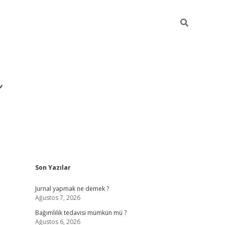
ı
Sidebar
Son Yazılar
betexper giriş
betexp
Jurnal yapmak ne demek ?
Ağustos 7, 2026
Bağımlılık tedavisi mümkün mü ?
Ağustos 6, 2026