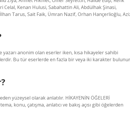
lid Ziya, Ahmet Hikmet, Ömer Seyfettin, Halide Edip, Refik
i Celal, Kenan Hulusi, Sabahattin Ali, Abdülhak Şinasi,
, İlhan Tarus, Sait Faik, Ümran Nazif, Orhan Hançerlioğlu, Azi
?
yazarı anonim olan eserler iken, kısa hikayeler sahibi
erdir. Bu tür eserlerde en fazla bir veya iki karakter bulunur
r?
rmeden yüzeysel olarak anlatılır. HİKAYENİN ÖĞELERİ
ema, konu, çatışma, anlatıcı ve bakış açısı gibi öğelerden