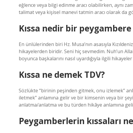
eğlence veya bilgi edinme aracı olabilirken, aynı zam
talimat veya kişisel manevi tatmin aracı olarak da gö
Kıssa nedir bir peygambere 
En ünlülerinden biri Hz. Musa’nın asasıyla Kızıldeni
hikayelerden biridir. Seni hiç sevmedim. Nuh’un Allah
boyunca başkalarını nasıl uyardığıyla ilgili hikayeler 
Kıssa ne demek TDV?
Sözlükte “birinin peşinden gitmek, onu izlemek” anl
iletmek” anlamına gelir ve bir kimsenin veya bir şe
anlatma/anlatma ve bu türden hikâye anlamına geli
Peygamberlerin kıssaları ne