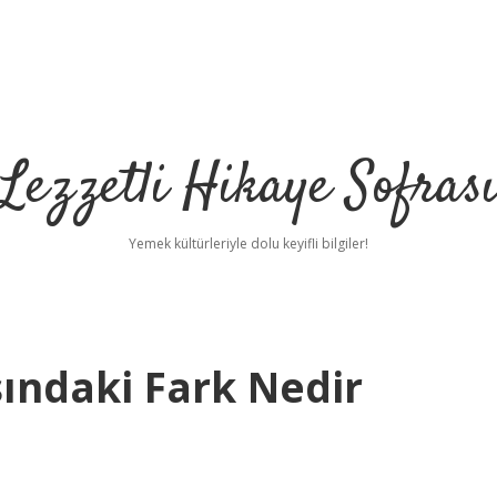
Lezzetli Hikaye Sofras
Yemek kültürleriyle dolu keyifli bilgiler!
ındaki Fark Nedir