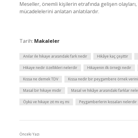
Meseller, önemli kişilerin etrafında gelişen olayları
mücadelelerini anlatan anlatılardır.
Tarih:
Makaleler
Anılar ile hikaye arasındaki fark nedir
Hikâye kaç çeşittir
Hikaye nedir özellikleri nelerdir
Hikayenin ilk örneği nedir
Kıssa ne demek TDV
Kıssa nedir bir peygambere örnek verin
Masal bir hikaye midir
Masal ve hikâye arasındaki farklar nele
Öykü ve hikaye zıt mı eş mi
Peygamberlerin kıssaları nelerdir
Önceki Yazı