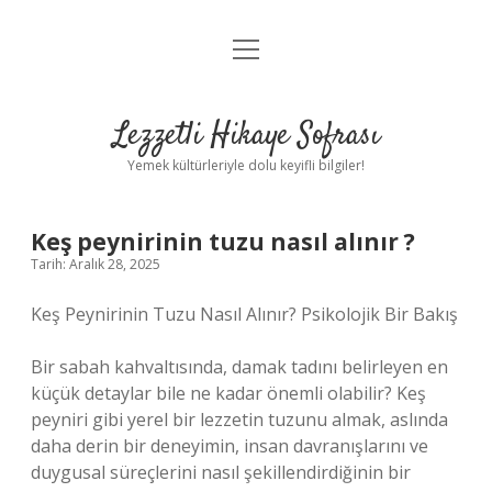
menüyü
Anasayfa
aç
Gizlilik Politikası
Lezzetli Hikaye Sofrası
Yasal Uyarı
Yemek kültürleriyle dolu keyifli bilgiler!
Hakkımızda
Keş peynirinin tuzu nasıl alınır ?
Tarih: Aralık 28, 2025
Keş Peynirinin Tuzu Nasıl Alınır? Psikolojik Bir Bakış
Bir sabah kahvaltısında, damak tadını belirleyen en
küçük detaylar bile ne kadar önemli olabilir? Keş
peyniri gibi yerel bir lezzetin tuzunu almak, aslında
daha derin bir deneyimin, insan davranışlarını ve
duygusal süreçlerini nasıl şekillendirdiğinin bir