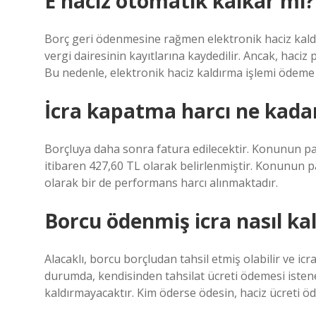
E haciz otomatik kalkar mı?
Borç geri ödenmesine rağmen elektronik haciz kaldır
vergi dairesinin kayıtlarına kaydedilir. Ancak, haci
Bu nedenle, elektronik haciz kaldırma işlemi ödeme
İcra kapatma harcı ne kada
Borçluya daha sonra fatura edilecektir. Konunun para 
itibaren 427,60 TL olarak belirlenmiştir. Konunun pa
olarak bir de performans harcı alınmaktadır.
Borcu ödenmiş icra nasıl kald
Alacaklı, borcu borçludan tahsil etmiş olabilir ve icra
durumda, kendisinden tahsilat ücreti ödemesi istene
kaldırmayacaktır. Kim öderse ödesin, haciz ücreti ö