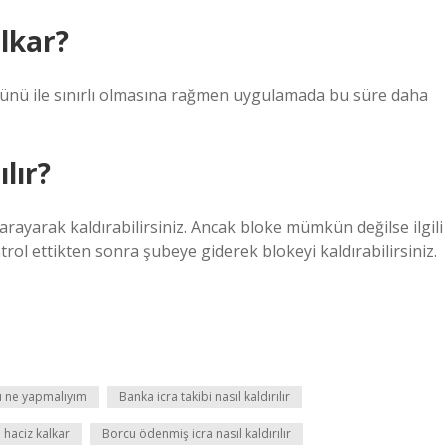
lkar?
 günü ile sınırlı olmasına rağmen uygulamada bu süre daha
lır?
arayarak kaldırabilirsiniz. Ancak bloke mümkün değilse ilgili
rol ettikten sonra şubeye giderek blokeyi kaldırabilirsiniz.
 ne yapmalıyım
Banka icra takibi nasıl kaldırılır
haciz kalkar
Borcu ödenmiş icra nasıl kaldırılır