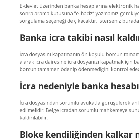
E-devlet üzerinden banka hesaplarına elektronik haci
sonra arama kutusuna “e-haciz” yazmamız gerekiyor
sorgulama seçeneği de çıkacaktır. İsterseniz buradan
Banka icra takibi nasıl kaldır
İcra dosyasını kapatmanın ön koşulu borcun tamam
alarak icra dairesine icra dosyanızı kapatmak için 
borcun tamamen ödenip ödenmediğini kontrol edec
İcra nedeniyle banka hesabın
İcra dosyasından sorumlu avukatla görüşülerek anla
edilmelidir. Belge icradan sorumlu mahkemeye s
kaldırılabilir.
Bloke kendiliğinden kalkar 