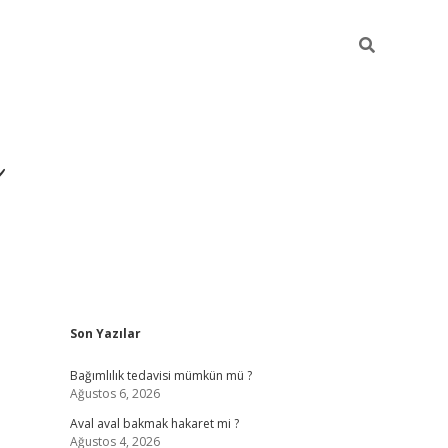
ı
Sidebar
Son Yazılar
betexper giriş
bet
Bağımlılık tedavisi mümkün mü ?
Ağustos 6, 2026
Aval aval bakmak hakaret mi ?
Ağustos 4, 2026