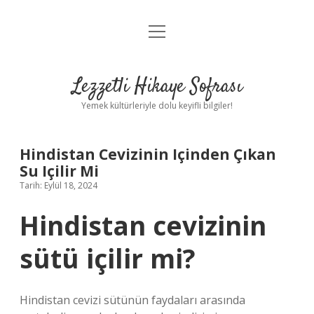
menüyü
Anasayfa
aç
Gizlilik Politikası
Lezzetli Hikaye Sofrası
Yasal Uyarı
Yemek kültürleriyle dolu keyifli bilgiler!
Hakkımızda
Hindistan Cevizinin Içinden Çıkan
Su Içilir Mi
Tarih: Eylül 18, 2024
Hindistan cevizinin
sütü içilir mi?
Hindistan cevizi sütünün faydaları arasında