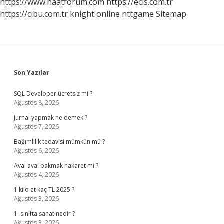
https://www.naatforum.com
https://ecis.com.tr
https://cibu.com.tr
knight online
nttgame
Sitemap
Sidebar
Son Yazılar
SQL Developer ücretsiz mi ?
Ağustos 8, 2026
Jurnal yapmak ne demek ?
Ağustos 7, 2026
Bağımlılık tedavisi mümkün mü ?
Ağustos 6, 2026
Aval aval bakmak hakaret mi ?
Ağustos 4, 2026
1 kilo et kaç TL 2025 ?
Ağustos 3, 2026
1. sınıfta sanat nedir ?
Ağustos 3, 2026