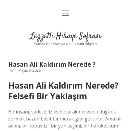
menüyü
Anasayfa
aç
Gizlilik Politikası
Lezzetli Hikaye Sofrası
Yasal Uyarı
Yemek kültürleriyle dolu keyifli bilgiler!
Hakkımızda
Hasan Ali Kaldırım Nerede ?
Tarih: Mayıs 6, 2026
Hasan Ali Kaldırım Nerede?
Felsefi Bir Yaklaşım
Bir insanı, sadece fiziksel olarak nerede olduğunu
sormak bazen basit bir merak gibi görünür. Ama bir
adımı, bir topuk izi, bir yön seçimi, bir hareket tüm