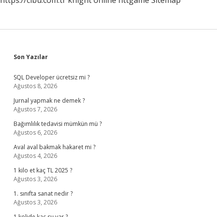
https://cibu.com.tr
knight online
nttgame
Sitemap
Sidebar
Son Yazılar
SQL Developer ücretsiz mi ?
Ağustos 8, 2026
Jurnal yapmak ne demek ?
Ağustos 7, 2026
Bağımlılık tedavisi mümkün mü ?
Ağustos 6, 2026
Aval aval bakmak hakaret mi ?
Ağustos 4, 2026
1 kilo et kaç TL 2025 ?
Ağustos 3, 2026
1. sınıfta sanat nedir ?
Ağustos 3, 2026
1 kolide kaç su var ?