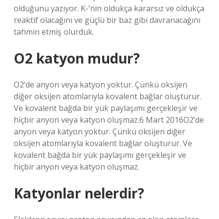
olduğunu yazıyor. K-‘nin oldukça kararsız ve oldukça
reaktif olacağını ve güçlü bir baz gibi davranacağını
tahmin etmiş olurduk.
O2 katyon mudur?
O2’de anyon veya katyon yoktur. Çünkü oksijen
diğer oksijen atomlarıyla kovalent bağlar oluşturur.
Ve kovalent bağda bir yük paylaşımı gerçekleşir ve
hiçbir anyon veya katyon oluşmaz.6 Mart 2016O2’de
anyon veya katyon yoktur. Çünkü oksijen diğer
oksijen atomlarıyla kovalent bağlar oluşturur. Ve
kovalent bağda bir yük paylaşımı gerçekleşir ve
hiçbir anyon veya katyon oluşmaz.
Katyonlar nelerdir?