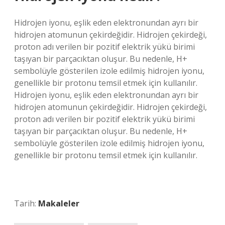
Hidrojen iyonu, eşlik eden elektronundan ayrı bir
hidrojen atomunun çekirdeğidir. Hidrojen çekirdeği,
proton adı verilen bir pozitif elektrik yükü birimi
taşıyan bir parçacıktan oluşur. Bu nedenle, H+
sembolüyle gösterilen izole edilmiş hidrojen iyonu,
genellikle bir protonu temsil etmek için kullanılır.
Hidrojen iyonu, eşlik eden elektronundan ayrı bir
hidrojen atomunun çekirdeğidir. Hidrojen çekirdeği,
proton adı verilen bir pozitif elektrik yükü birimi
taşıyan bir parçacıktan oluşur. Bu nedenle, H+
sembolüyle gösterilen izole edilmiş hidrojen iyonu,
genellikle bir protonu temsil etmek için kullanılır.
Tarih:
Makaleler