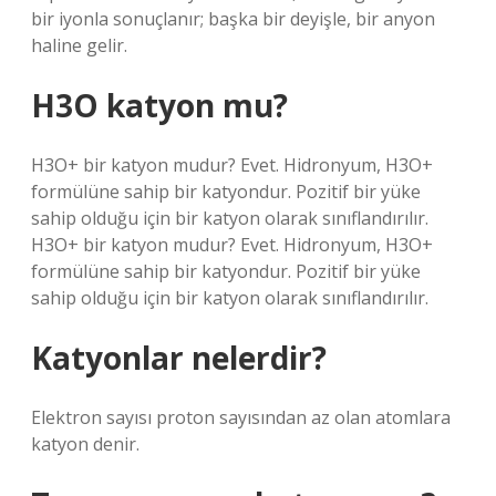
bir iyonla sonuçlanır; başka bir deyişle, bir anyon
haline gelir.
H3O katyon mu?
H3O+ bir katyon mudur? Evet. Hidronyum, H3O+
formülüne sahip bir katyondur. Pozitif bir yüke
sahip olduğu için bir katyon olarak sınıflandırılır.
H3O+ bir katyon mudur? Evet. Hidronyum, H3O+
formülüne sahip bir katyondur. Pozitif bir yüke
sahip olduğu için bir katyon olarak sınıflandırılır.
Katyonlar nelerdir?
Elektron sayısı proton sayısından az olan atomlara
katyon denir.