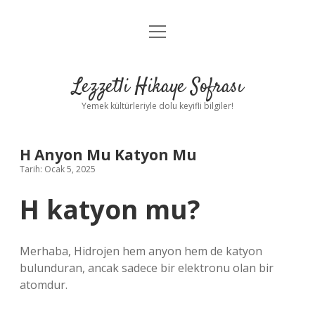
menüyü
Anasayfa
aç
Gizlilik Politikası
Lezzetli Hikaye Sofrası
Yasal Uyarı
Yemek kültürleriyle dolu keyifli bilgiler!
Hakkımızda
H Anyon Mu Katyon Mu
Tarih: Ocak 5, 2025
H katyon mu?
Merhaba, Hidrojen hem anyon hem de katyon
bulunduran, ancak sadece bir elektronu olan bir
atomdur.