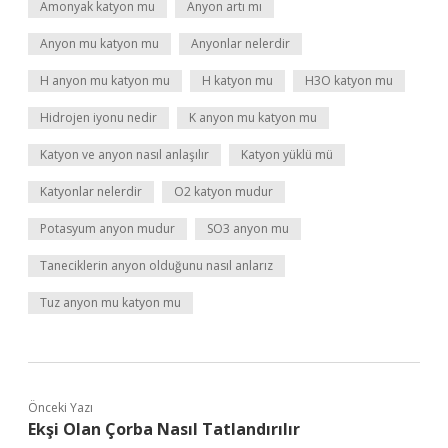
Amonyak katyon mu
Anyon artı mı
Anyon mu katyon mu
Anyonlar nelerdir
H anyon mu katyon mu
H katyon mu
H3O katyon mu
Hidrojen iyonu nedir
K anyon mu katyon mu
Katyon ve anyon nasıl anlaşılır
Katyon yüklü mü
Katyonlar nelerdir
O2 katyon mudur
Potasyum anyon mudur
SO3 anyon mu
Taneciklerin anyon olduğunu nasıl anlarız
Tuz anyon mu katyon mu
Önceki Yazı
Ekşi Olan Çorba Nasıl Tatlandırılır