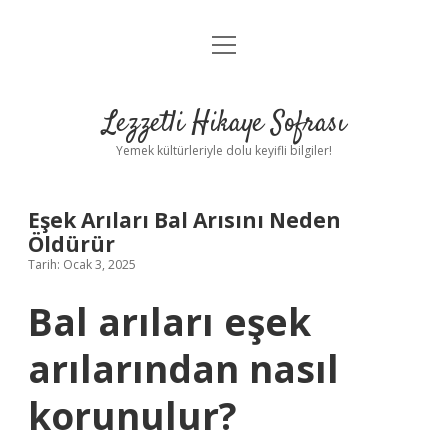
menüyü
Anasayfa
aç
Gizlilik Politikası
Lezzetli Hikaye Sofrası
Yasal Uyarı
Yemek kültürleriyle dolu keyifli bilgiler!
Hakkımızda
Eşek Arıları Bal Arısını Neden
Öldürür
Tarih: Ocak 3, 2025
Bal arıları eşek
arılarından nasıl
korunulur?