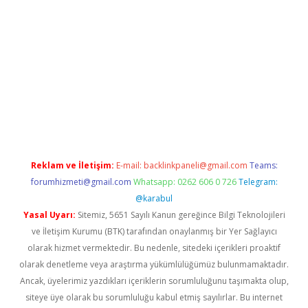
per.xyz
Reklam ve İletişim:
E-mail:
backlinkpaneli@gmail.com
Teams:
forumhizmeti@gmail.com
Whatsapp: 0262 606 0 726
Telegram:
@karabul
Yasal Uyarı:
Sitemiz, 5651 Sayılı Kanun gereğince Bilgi Teknolojileri
ve İletişim Kurumu (BTK) tarafından onaylanmış bir Yer Sağlayıcı
olarak hizmet vermektedir. Bu nedenle, sitedeki içerikleri proaktif
olarak denetleme veya araştırma yükümlülüğümüz bulunmamaktadır.
Ancak, üyelerimiz yazdıkları içeriklerin sorumluluğunu taşımakta olup,
siteye üye olarak bu sorumluluğu kabul etmiş sayılırlar. Bu internet