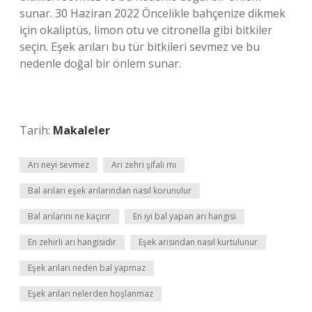
sunar. 30 Haziran 2022 Öncelikle bahçenize dikmek
için okaliptüs, limon otu ve citronella gibi bitkiler
seçin. Eşek arıları bu tür bitkileri sevmez ve bu
nedenle doğal bir önlem sunar.
Tarih:
Makaleler
Arı neyi sevmez
Arı zehri şifalı mı
Bal arıları eşek arılarından nasıl korunulur
Bal arılarını ne kaçırır
En iyi bal yapan arı hangisi
En zehirli arı hangisidir
Eşek arisindan nasıl kurtulunur
Eşek arıları neden bal yapmaz
Eşek arıları nelerden hoşlanmaz