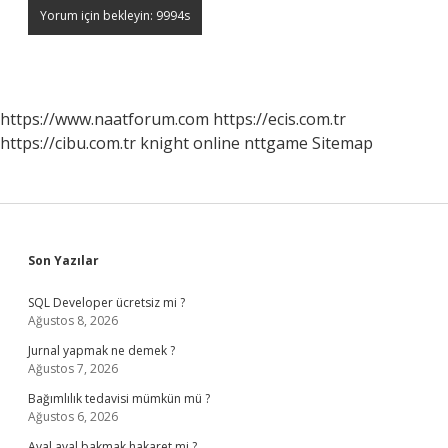
https://www.naatforum.com
https://ecis.com.tr
https://cibu.com.tr
knight online
nttgame
Sitemap
Sidebar
Son Yazılar
SQL Developer ücretsiz mi ?
Ağustos 8, 2026
Jurnal yapmak ne demek ?
Ağustos 7, 2026
Bağımlılık tedavisi mümkün mü ?
Ağustos 6, 2026
Aval aval bakmak hakaret mi ?