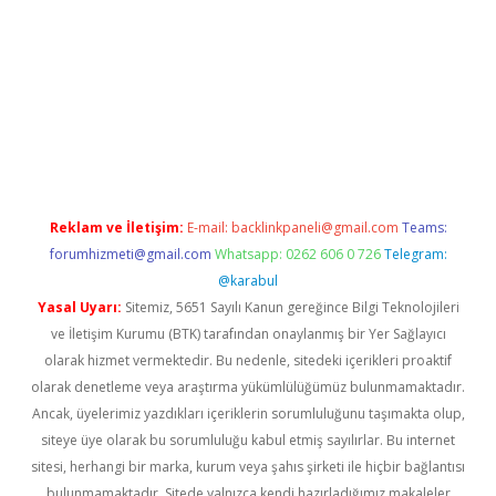
etexper.xyz
Reklam ve İletişim:
E-mail:
backlinkpaneli@gmail.com
Teams:
forumhizmeti@gmail.com
Whatsapp: 0262 606 0 726
Telegram:
@karabul
Yasal Uyarı:
Sitemiz, 5651 Sayılı Kanun gereğince Bilgi Teknolojileri
ve İletişim Kurumu (BTK) tarafından onaylanmış bir Yer Sağlayıcı
olarak hizmet vermektedir. Bu nedenle, sitedeki içerikleri proaktif
olarak denetleme veya araştırma yükümlülüğümüz bulunmamaktadır.
Ancak, üyelerimiz yazdıkları içeriklerin sorumluluğunu taşımakta olup,
siteye üye olarak bu sorumluluğu kabul etmiş sayılırlar. Bu internet
sitesi, herhangi bir marka, kurum veya şahıs şirketi ile hiçbir bağlantısı
bulunmamaktadır. Sitede yalnızca kendi hazırladığımız makaleler