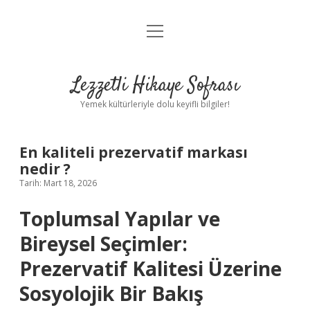
menüyü
Anasayfa
aç
Gizlilik Politikası
Lezzetli Hikaye Sofrası
Yasal Uyarı
Yemek kültürleriyle dolu keyifli bilgiler!
Hakkımızda
En kaliteli prezervatif markası
nedir ?
Tarih: Mart 18, 2026
Toplumsal Yapılar ve
Bireysel Seçimler:
Prezervatif Kalitesi Üzerine
Sosyolojik Bir Bakış