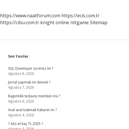
https://www.naatforum.com
https://ecis.com.tr
https://cibu.com.tr
knight online
nttgame
Sitemap
Sidebar
Son Yazılar
SQL Developer ücretsiz mi ?
Ağustos 8, 2026
Jurnal yapmak ne demek ?
Ağustos 7, 2026
Bağımlılık tedavisi mümkün mü ?
Ağustos 6, 2026
Aval aval bakmak hakaret mi ?
Ağustos 4, 2026
1 kilo et kaç TL 2025 ?
Ağustos 3, 2026