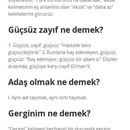
söylenebilir. Türk Dil Kurumu’na bakarsak, “eksik”
kelimesinin eş anlamlısı olan “eksik” ve “daha az”
kelimelerini görürüz.
Güçsüz zayıf ne demek?
1. Güçsüz, zayıf, güçsüz: “Hastalık beni
güçsüzleştirdi.” 2. Bunlarla baş edemeyen, güçsüz,
güçsüz: “Baş edemiyor, güçsüz bir adam o.” Dişliler
arasında, güçlüye karşı zayıf (Orhan V.
Adaş olmak ne demek?
I. Aynı adı taşımak, aynı ismi taşımak.
Gerginim ne demek?
“Gergin” kelimesi herhangi bir durumda gergin