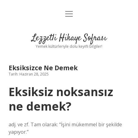
menüyü
Anasayfa
aç
Gizlilik Politikası
Lezzetli Hikaye Sofrası
Yasal Uyarı
Yemek kültürleriyle dolu keyifli bilgiler!
Hakkımızda
Eksiksizce Ne Demek
Tarih: Haziran 28, 2025
Eksiksiz noksansız
ne demek?
adj. ve zf. Tam olarak: “İşini mükemmel bir şekilde
yapıyor.”