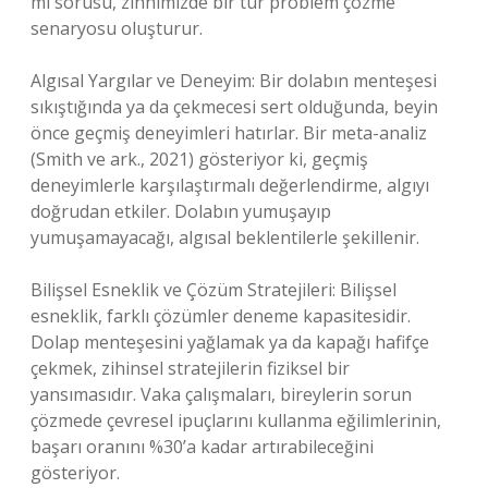
mı sorusu, zihnimizde bir tür problem çözme
senaryosu oluşturur.
Algısal Yargılar ve Deneyim: Bir dolabın menteşesi
sıkıştığında ya da çekmecesi sert olduğunda, beyin
önce geçmiş deneyimleri hatırlar. Bir meta-analiz
(Smith ve ark., 2021) gösteriyor ki, geçmiş
deneyimlerle karşılaştırmalı değerlendirme, algıyı
doğrudan etkiler. Dolabın yumuşayıp
yumuşamayacağı, algısal beklentilerle şekillenir.
Bilişsel Esneklik ve Çözüm Stratejileri: Bilişsel
esneklik, farklı çözümler deneme kapasitesidir.
Dolap menteşesini yağlamak ya da kapağı hafifçe
çekmek, zihinsel stratejilerin fiziksel bir
yansımasıdır. Vaka çalışmaları, bireylerin sorun
çözmede çevresel ipuçlarını kullanma eğilimlerinin,
başarı oranını %30’a kadar artırabileceğini
gösteriyor.