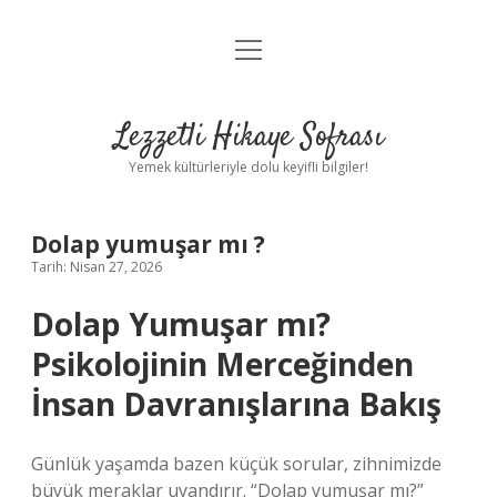
menüyü
Anasayfa
aç
Gizlilik Politikası
Lezzetli Hikaye Sofrası
Yasal Uyarı
Yemek kültürleriyle dolu keyifli bilgiler!
Hakkımızda
Dolap yumuşar mı ?
Tarih: Nisan 27, 2026
Dolap Yumuşar mı?
Psikolojinin Merceğinden
İnsan Davranışlarına Bakış
Günlük yaşamda bazen küçük sorular, zihnimizde
büyük meraklar uyandırır. “Dolap yumuşar mı?”