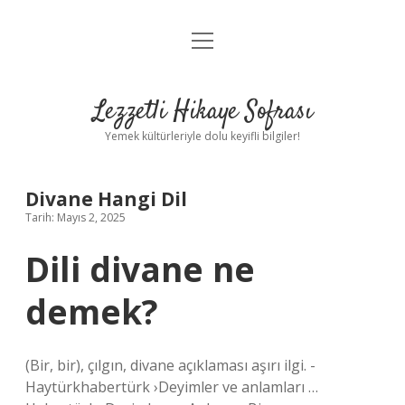
menüyü
Anasayfa
aç
Gizlilik Politikası
Lezzetli Hikaye Sofrası
Yasal Uyarı
Yemek kültürleriyle dolu keyifli bilgiler!
Hakkımızda
Divane Hangi Dil
Tarih: Mayıs 2, 2025
Dili divane ne
demek?
(Bir, bir), çılgın, divane açıklaması aşırı ilgi. -
Haytürkhabertürk ›Deyimler ve anlamları …