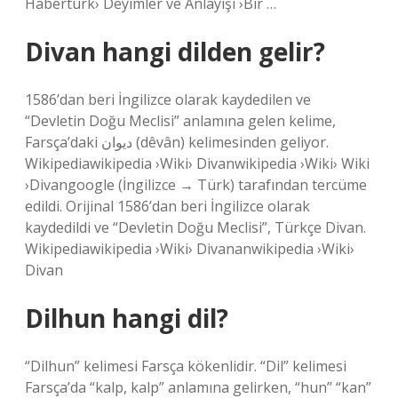
Habertürk› Deyimler ve Anlayışı ›Bir …
Divan hangi dilden gelir?
1586’dan beri İngilizce olarak kaydedilen ve
“Devletin Doğu Meclisi” anlamına gelen kelime,
Farsça’daki دیوان (dêvân) kelimesinden geliyor.
Wikipediawikipedia ›Wiki› Divanwikipedia ›Wiki› Wiki
›Divangoogle (İngilizce → Türk) tarafından tercüme
edildi. Orijinal 1586’dan beri İngilizce olarak
kaydedildi ve “Devletin Doğu Meclisi”, Türkçe Divan.
Wikipediawikipedia ›Wiki› Divananwikipedia ›Wiki›
Divan
Dilhun hangi dil?
“Dilhun” kelimesi Farsça kökenlidir. “Dil” kelimesi
Farsça’da “kalp, kalp” anlamına gelirken, “hun” “kan”