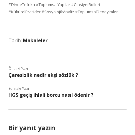
#DindeTefrika #ToplumsalYapılar #CinsiyetRolleri
#KültürelPratikler #SosyolojikAnaliz #ToplumsalDeneyimler
Tarih:
Makaleler
Önceki Yazı
Çaresizlik nedir ekşi sözlük ?
Sonraki Yazı
HGS geçiş ihlali borcu nasıl ödenir ?
Bir yanıt yazın