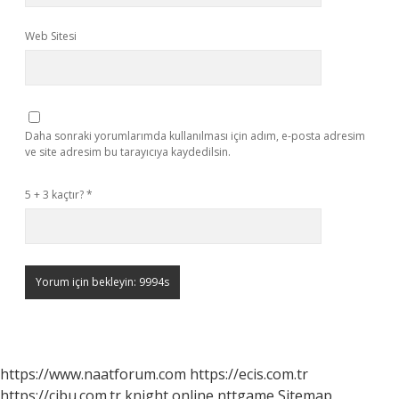
Web Sitesi
Daha sonraki yorumlarımda kullanılması için adım, e-posta adresim
ve site adresim bu tarayıcıya kaydedilsin.
5 + 3 kaçtır?
*
https://www.naatforum.com
https://ecis.com.tr
https://cibu.com.tr
knight online
nttgame
Sitemap