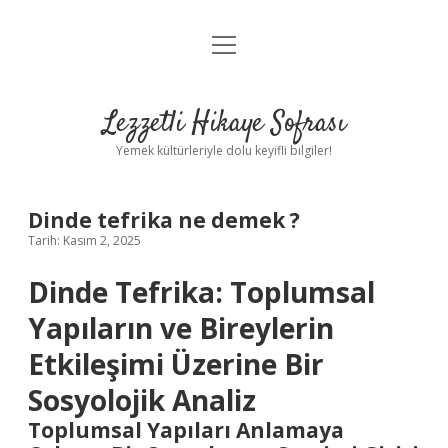
menüyü
Anasayfa
aç
Gizlilik Politikası
Lezzetli Hikaye Sofrası
Yasal Uyarı
Yemek kültürleriyle dolu keyifli bilgiler!
Hakkımızda
Dinde tefrika ne demek ?
Tarih: Kasım 2, 2025
Dinde Tefrika: Toplumsal
Yapıların ve Bireylerin
Etkileşimi Üzerine Bir
Sosyolojik Analiz
Toplumsal Yapıları Anlamaya