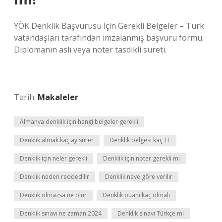
YÖK Denklik Başvurusu İçin Gerekli Belgeler – Türk
vatandaşları tarafından imzalanmış başvuru formu.
Diplomanın aslı veya noter tasdikli sureti.
Tarih:
Makaleler
Almanya denklik için hangi belgeler gerekli
Denklik almak kaç ay sürer
Denklik belgesi kaç TL
Denklik için neler gerekli
Denklik için noter gerekli mi
Denklik neden reddedilir
Denklik neye göre verilir
Denklik olmazsa ne olur
Denklik puanı kaç olmalı
Denklik sınavı ne zaman 2024
Denklik sınavı Türkçe mi