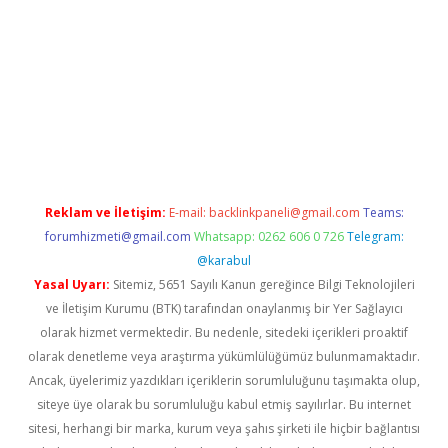
exper.xyz
Reklam ve İletişim:
E-mail:
backlinkpaneli@gmail.com
Teams:
forumhizmeti@gmail.com
Whatsapp: 0262 606 0 726
Telegram:
@karabul
Yasal Uyarı:
Sitemiz, 5651 Sayılı Kanun gereğince Bilgi Teknolojileri
ve İletişim Kurumu (BTK) tarafından onaylanmış bir Yer Sağlayıcı
olarak hizmet vermektedir. Bu nedenle, sitedeki içerikleri proaktif
olarak denetleme veya araştırma yükümlülüğümüz bulunmamaktadır.
Ancak, üyelerimiz yazdıkları içeriklerin sorumluluğunu taşımakta olup,
siteye üye olarak bu sorumluluğu kabul etmiş sayılırlar. Bu internet
sitesi, herhangi bir marka, kurum veya şahıs şirketi ile hiçbir bağlantısı