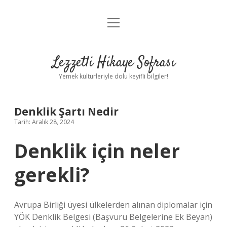
menüyü
Anasayfa
aç
Gizlilik Politikası
Lezzetli Hikaye Sofrası
Yasal Uyarı
Yemek kültürleriyle dolu keyifli bilgiler!
Hakkımızda
Denklik Şartı Nedir
Tarih: Aralık 28, 2024
Denklik için neler
gerekli?
Avrupa Birliği üyesi ülkelerden alınan diplomalar için
YÖK Denklik Belgesi (Başvuru Belgelerine Ek Beyan)