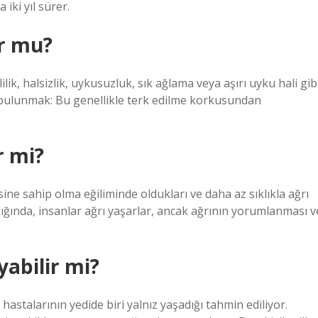
 iki yıl sürer.
ur mu?
ik, halsizlik, uykusuzluk, sık ağlama veya aşırı uyku hali gib
 bulunmak: Bu genellikle terk edilme korkusundan
r mi?
e sahip olma eğiliminde oldukları ve daha az sıklıkla ağrı
talığında, insanlar ağrı yaşarlar, ancak ağrının yorumlanması v
abilir mi?
astalarının yedide biri yalnız yaşadığı tahmin ediliyor.