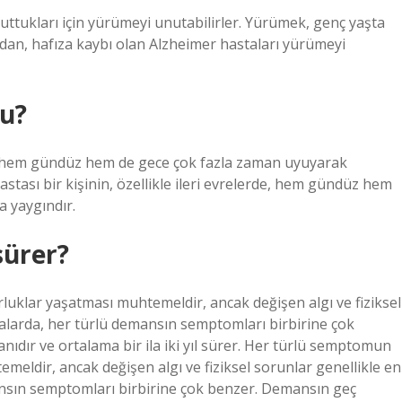
unuttukları için yürümeyi unutabilirler. Yürümek, genç yaşta
dan, hafıza kaybı olan Alzheimer hastaları yürümeyi
u?
rde, hem gündüz hem de gece çok fazla zaman uyuyarak
ası bir kişinin, özellikle ileri evrelerde, hem gündüz hem
 yaygındır.
sürer?
uklar yaşatması muhtemeldir, ancak değişen algı ve fiziksel
malarda, her türlü demansın semptomları birbirine çok
ıdır ve ortalama bir ila iki yıl sürer. Her türlü semptomun
eldir, ancak değişen algı ve fiziksel sorunlar genellikle en
ansın semptomları birbirine çok benzer. Demansın geç