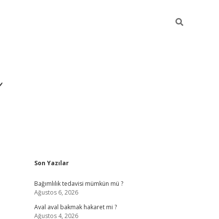
ı
Sidebar
Son Yazılar
betexper giriş
betexper.
Bağımlılık tedavisi mümkün mü ?
Ağustos 6, 2026
Aval aval bakmak hakaret mi ?
Ağustos 4, 2026