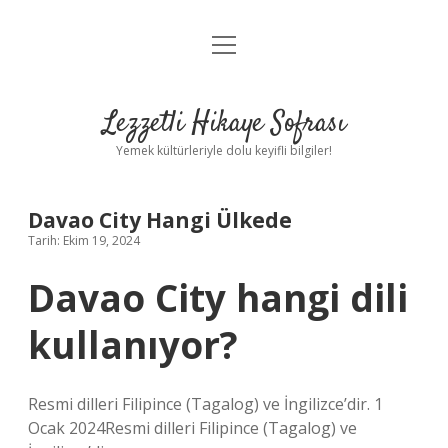
menüyü
Anasayfa
aç
Gizlilik Politikası
Lezzetli Hikaye Sofrası
Yasal Uyarı
Yemek kültürleriyle dolu keyifli bilgiler!
Hakkımızda
Davao City Hangi Ülkede
Tarih: Ekim 19, 2024
Davao City hangi dili
kullanıyor?
Resmi dilleri Filipince (Tagalog) ve İngilizce’dir. 1
Ocak 2024Resmi dilleri Filipince (Tagalog) ve