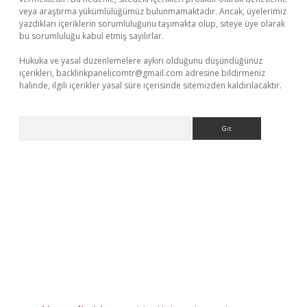
veya araştırma yükümlülüğümüz bulunmamaktadır. Ancak, üyelerimiz
yazdıkları içeriklerin sorumluluğunu taşımakta olup, siteye üye olarak
bu sorumluluğu kabul etmiş sayılırlar.
Hukuka ve yasal düzenlemelere aykırı olduğunu düşündüğünüz
içerikleri,
backlinkpanelicomtr@gmail.com
adresine bildirmeniz
halinde, ilgili içerikler yasal süre içerisinde sitemizden kaldırılacaktır.
Arama
iriş
betexper.xyz