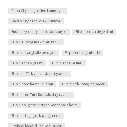
Cebu City hangi dilleri konuşuyor
Davao City hangi dili kullanıyor
Endonezya hangi dilleri konuşuyor
Filipin parası değerli mi
Filipin Türkiye uçak bileti kaç TL
Filipince hangi dile benziyor
Filipinler hangi ülkede
Filipinler hep yaz mı
Filipinler ne ile ünlü
Filipinler Türkiyeden vize istiyor mu
Filipinlerde hayat ucuz mu
Filipinlerde maaş ne kadar
Filipinlerde Türk Konsolosluğu var mı
Filipinlere gitmek için ne kadar para lazım
Filipinlerin geçim kaynağı nedir
Tayland hangi dilleri konuşuyor