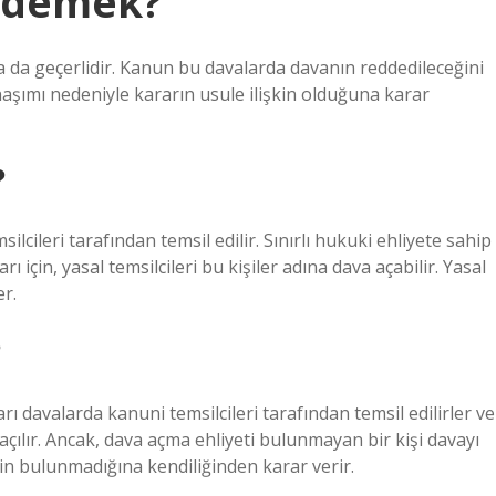
e demek?
a da geçerlidir. Kanun bu davalarda davanın reddedileceğini
şımı nedeniyle kararın usule ilişkin olduğuna karar
?
lcileri tarafından temsil edilir. Sınırlı hukuki ehliyete sahip
rı için, yasal temsilcileri bu kişiler adına dava açabilir. Yasal
er.
?
ı davalarda kanuni temsilcileri tarafından temsil edilirler ve
 açılır. Ancak, dava açma ehliyeti bulunmayan bir kişi davayı
in bulunmadığına kendiliğinden karar verir.