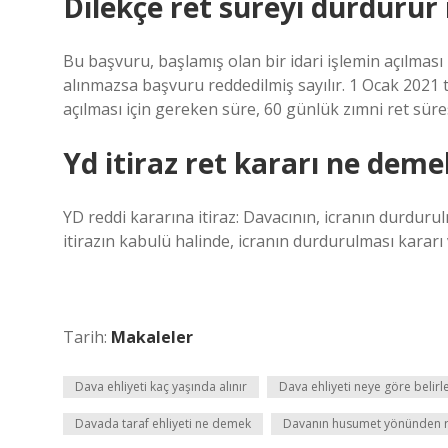
Dilekçe ret süreyi durdurur
Bu başvuru, başlamış olan bir idari işlemin açılması 
alınmazsa başvuru reddedilmiş sayılır. 1 Ocak 2021
açılması için gereken süre, 60 günlük zımni ret sür
Yd itiraz ret kararı ne deme
YD reddi kararına itiraz: Davacının, icranın durdurul
itirazın kabulü halinde, icranın durdurulması kararı
Tarih:
Makaleler
Dava ehliyeti kaç yaşında alınır
Dava ehliyeti neye göre belirl
Davada taraf ehliyeti ne demek
Davanın husumet yönünden 