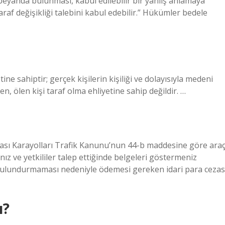
 beyanda bulunması, kabul edilebilir bir yanlış anlamaya
raf değişikliği talebini kabul edebilir.” Hükümler bedele
ne sahiptir; gerçek kişilerin kişiliği ve dolayısıyla medeni
, ölen kişi taraf olma ehliyetine sahip değildir. …
ası Karayolları Trafik Kanunu’nun 44-b maddesine göre ara
z ve yetkililer talep ettiğinde belgeleri göstermeniz
 bulundurmaması nedeniyle ödemesi gereken idari para cezas
ı?