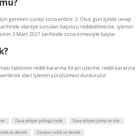
 mu?
için gereken süreyi sona erdirir. 2. Otuz gün içinde cevap
 tarihinde idareye sunulan başvuru reddedilmezse, işlemin
esinin 3 Mart 2021 tarihinde sona ermesiyle başlar.
k?
ması talebinin reddi kararına itirazı üzerine; reddi kararına
 verilerek idari işlemin yürütülmesi durdurulur.
enir
Dava ehliyeti yokluğu nedir
Dava ehliyeti yoksa ne olur
reddi ne demek
Davanın reddi ne demek