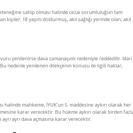
 yeteneğine sahip olması halinde cezai sorumluluğun tam
 kişiler; 18 yaşını doldurmuş, akıl sağlığı yerinde olan, akıl
şvuru yenilenirse dava zamanaşımı nedeniyle reddedilir. İdari
u nedenle yenilenen dilekçenin konusu ile ilgili haklar,
ması halinde mahkeme, İYUK’un 5. maddesine aykırı olarak her
ilmesine karar verecektir. Bu hükme aykırı olarak birden fazl
n ayrı ayrı dava açmasına karar verecektir.