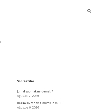
ı
Sidebar
Son Yazılar
betexper giriş
betexpe
Jurnal yapmak ne demek ?
Ağustos 7, 2026
Bağımlılık tedavisi mümkün mü ?
Ağustos 6, 2026