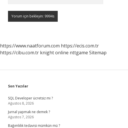
https://www.naatforum.com
https://ecis.com.tr
https://cibu.com.tr
knight online
nttgame
Sitemap
Sidebar
Son Yazılar
SQL Developer ücretsiz mi ?
Ağustos 8, 2026
Jurnal yapmak ne demek ?
Ağustos 7, 2026
Bağımlılık tedavisi mümkün mü ?