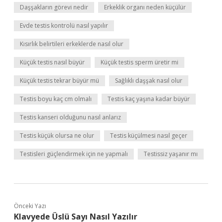
Daşşakların görevi nedir
Erkeklik organı neden küçülür
Evde testis kontrolü nasıl yapılır
Kısırlık belirtileri erkeklerde nasıl olur
Küçük testis nasıl büyür
Küçük testis sperm üretir mi
Küçük testis tekrar büyür mü
Sağlıklı daşşak nasıl olur
Testis boyu kaç cm olmalı
Testis kaç yaşına kadar büyür
Testis kanseri olduğunu nasıl anlarız
Testis küçük olursa ne olur
Testis küçülmesi nasıl geçer
Testisleri güçlendirmek için ne yapmalı
Testissiz yaşanır mı
Önceki Yazı
Klavyede Üslü Sayı Nasıl Yazılır