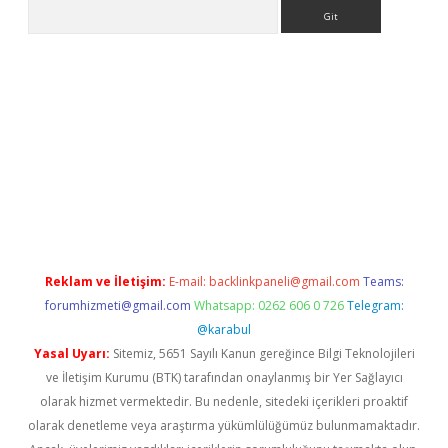
Arama
exper.xyz
Reklam ve İletişim:
E-mail:
backlinkpaneli@gmail.com
Teams:
forumhizmeti@gmail.com
Whatsapp: 0262 606 0 726
Telegram:
@karabul
Yasal Uyarı:
Sitemiz, 5651 Sayılı Kanun gereğince Bilgi Teknolojileri
ve İletişim Kurumu (BTK) tarafından onaylanmış bir Yer Sağlayıcı
olarak hizmet vermektedir. Bu nedenle, sitedeki içerikleri proaktif
olarak denetleme veya araştırma yükümlülüğümüz bulunmamaktadır.