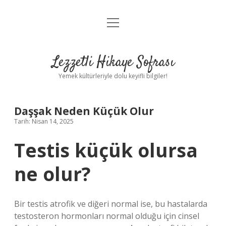
menüyü
Anasayfa
aç
Gizlilik Politikası
Lezzetli Hikaye Sofrası
Yasal Uyarı
Yemek kültürleriyle dolu keyifli bilgiler!
Hakkımızda
Daşşak Neden Küçük Olur
Tarih: Nisan 14, 2025
Testis küçük olursa
ne olur?
Bir testis atrofik ve diğeri normal ise, bu hastalarda
testosteron hormonları normal olduğu için cinsel