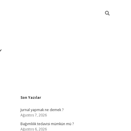
ı
Sidebar
Son Yazılar
betexper giriş
betexpe
Jurnal yapmak ne demek ?
Ağustos 7, 2026
Bağımlılık tedavisi mümkün mü ?
Ağustos 6, 2026