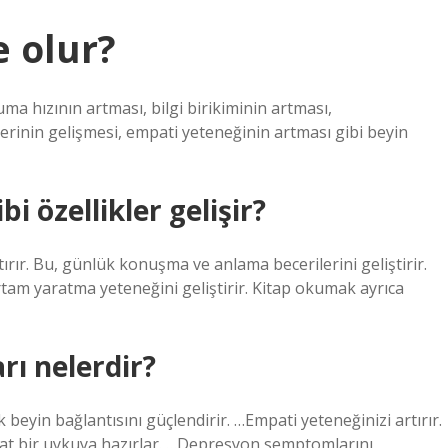
e olur?
ma hızının artması, bilgi birikiminin artması,
rinin gelişmesi, empati yeteneğinin artması gibi beyin
i özellikler gelişir?
tırır. Bu, günlük konuşma ve anlama becerilerini geliştirir.
tam yaratma yeteneğini geliştirir. Kitap okumak ayrıca
ı nelerdir?
beyin bağlantısını güçlendirir. …Empati yeteneğinizi artırır.
Rahat bir uykuya hazırlar. …Depresyon semptomlarını