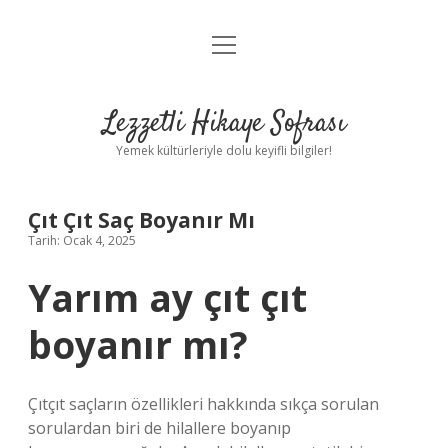
menüyü
Anasayfa
aç
Gizlilik Politikası
Lezzetli Hikaye Sofrası
Yasal Uyarı
Yemek kültürleriyle dolu keyifli bilgiler!
Hakkımızda
Çıt Çıt Saç Boyanır Mı
Tarih: Ocak 4, 2025
Yarım ay çıt çıt
boyanır mı?
Çıtçıt saçların özellikleri hakkında sıkça sorulan
sorulardan biri de hilallere boyanıp