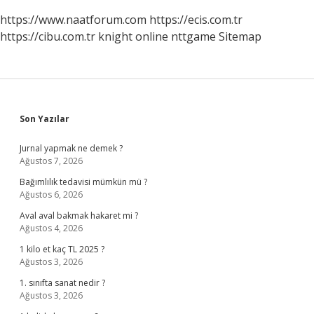
https://www.naatforum.com
https://ecis.com.tr
https://cibu.com.tr
knight online
nttgame
Sitemap
Sidebar
Son Yazılar
Jurnal yapmak ne demek ?
Ağustos 7, 2026
Bağımlılık tedavisi mümkün mü ?
Ağustos 6, 2026
Aval aval bakmak hakaret mi ?
Ağustos 4, 2026
1 kilo et kaç TL 2025 ?
Ağustos 3, 2026
1. sınıfta sanat nedir ?
Ağustos 3, 2026