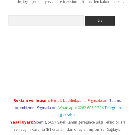
halinde, ilgili içerikler yasal süre içerisinde sitemizden kaldırılacaktır.
Arama
etexper.xyz
Reklam ve İletişim:
E-mail:
backlinkpaneli@gmail.com
Teams:
forumhizmeti@gmail.com
Whatsapp: 0262 606 0 726
Telegram:
@karabul
Yasal Uyarı:
Sitemiz, 5651 Sayılı Kanun gereğince Bilgi Teknolojileri
ve İletişim Kurumu (BTK) tarafından onaylanmış bir Yer Sağlayıcı