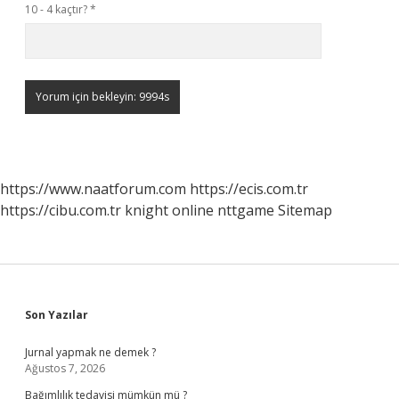
10 - 4 kaçtır?
*
https://www.naatforum.com
https://ecis.com.tr
https://cibu.com.tr
knight online
nttgame
Sitemap
Sidebar
Son Yazılar
Jurnal yapmak ne demek ?
Ağustos 7, 2026
Bağımlılık tedavisi mümkün mü ?