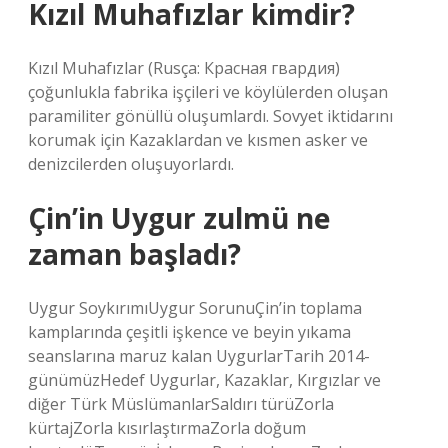
Kızıl Muhafızlar kimdir?
Kızıl Muhafızlar (Rusça: Красная гвардия)
çoğunlukla fabrika işçileri ve köylülerden oluşan
paramiliter gönüllü oluşumlardı. Sovyet iktidarını
korumak için Kazaklardan ve kısmen asker ve
denizcilerden oluşuyorlardı.
Çin’in Uygur zulmü ne
zaman başladı?
Uygur SoykırımıUygur SorunuÇin’in toplama
kamplarında çeşitli işkence ve beyin yıkama
seanslarına maruz kalan UygurlarTarih 2014-
günümüzHedef Uygurlar, Kazaklar, Kırgızlar ve
diğer Türk MüslümanlarSaldırı türüZorla
kürtajZorla kısırlaştırmaZorla doğum