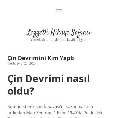
menüyü
Anasayfa
aç
Gizlilik Politikası
Lezzetli Hikaye Sofrası
Yasal Uyarı
Yemek kültürleriyle dolu keyifli bilgiler!
Hakkımızda
Çin Devrimini Kim Yaptı
Tarih: Eylül 25, 2024
Çin Devrimi nasıl
oldu?
Komünistlerin Çin İç Savaşı’nı kazanmasının
ardından Mao Zedong, 1 Ekim 1949’da Pekin’deki