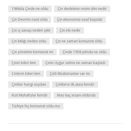
1966da Çinde ne oldu
Çin devletinin resmi dini nedir
Çin Devrimi nasıl oldu
Çin ekonomisi nasıl büyüdü
Çin iç savaşı neden çıktı
Çin ırkı nedir
Çin kıtlığı neden oldu
Çin ne zaman komunist oldu
Çin yönetimi komünist mi
Çinde 1958 yılında ne oldu
Çinin lideri kim
Çinin Uygur zulmü ne zaman başladı
Cinlerin lideri kim
Çinli Müslümanlar var mı
Çinliler hangi soydan
Çinlilerin ilk atası kimdir
Kızıl Muhafızlar kimdir
Mao kaç insanı öldürdü
Türkiye hiç komunist oldu mu