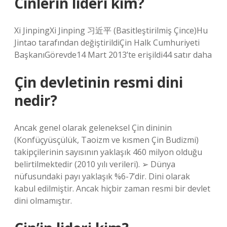
Cinlerin lideri kim?
Xi JinpingXi Jinping 习近平 (Basitleştirilmiş Çince)Hu
Jintao tarafından değiştirildiÇin Halk Cumhuriyeti
BaşkanıGörevde14 Mart 2013’te erişildi44 satır daha
Çin devletinin resmi dini
nedir?
Ancak genel olarak geleneksel Çin dininin
(Konfüçyüsçülük, Taoizm ve kısmen Çin Budizmi)
takipçilerinin sayısının yaklaşık 460 milyon olduğu
belirtilmektedir (2010 yılı verileri). ➢ Dünya
nüfusundaki payı yaklaşık %6-7’dir. Dini olarak
kabul edilmiştir. Ancak hiçbir zaman resmi bir devlet
dini olmamıştır.