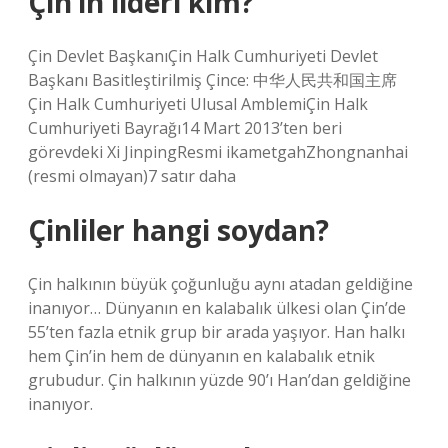
Çin’in lideri kim?
Çin Devlet BaşkanıÇin Halk Cumhuriyeti Devlet
Başkanı Basitleştirilmiş Çince: 中华人民共和国主席
Çin Halk Cumhuriyeti Ulusal AmblemiÇin Halk
Cumhuriyeti Bayrağı14 Mart 2013’ten beri
görevdeki Xi JinpingResmi ikametgahZhongnanhai
(resmi olmayan)7 satır daha
Çinliler hangi soydan?
Çin halkının büyük çoğunluğu aynı atadan geldiğine
inanıyor… Dünyanın en kalabalık ülkesi olan Çin’de
55’ten fazla etnik grup bir arada yaşıyor. Han halkı
hem Çin’in hem de dünyanın en kalabalık etnik
grubudur. Çin halkının yüzde 90’ı Han’dan geldiğine
inanıyor.