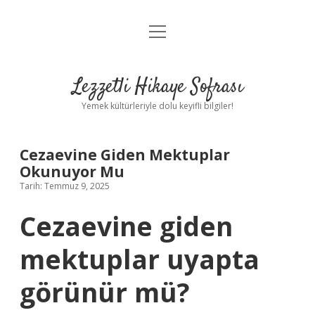
menüyü
Anasayfa
aç
Gizlilik Politikası
Lezzetli Hikaye Sofrası
Yasal Uyarı
Yemek kültürleriyle dolu keyifli bilgiler!
Hakkımızda
Cezaevine Giden Mektuplar
Okunuyor Mu
Tarih: Temmuz 9, 2025
Cezaevine giden
mektuplar uyapta
görünür mü?