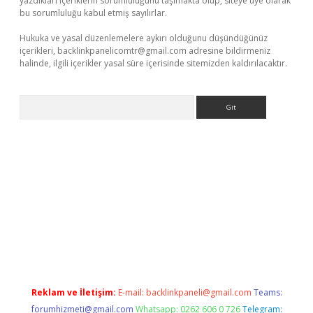
yazdıkları içeriklerin sorumluluğunu taşımakta olup, siteye üye olarak
bu sorumluluğu kabul etmiş sayılırlar.
Hukuka ve yasal düzenlemelere aykırı olduğunu düşündüğünüz
içerikleri,
backlinkpanelicomtr@gmail.com
adresine bildirmeniz
halinde, ilgili içerikler yasal süre içerisinde sitemizden kaldırılacaktır.
Arama
etexper.xyz
Reklam ve İletişim:
E-mail:
backlinkpaneli@gmail.com
Teams:
forumhizmeti@gmail.com
Whatsapp: 0262 606 0 726
Telegram: