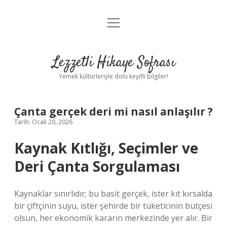
menüyü
Anasayfa
aç
Gizlilik Politikası
Lezzetli Hikaye Sofrası
Yasal Uyarı
Yemek kültürleriyle dolu keyifli bilgiler!
Hakkımızda
Çanta gerçek deri mi nasıl anlaşılır ?
Tarih: Ocak 20, 2026
Kaynak Kıtlığı, Seçimler ve
Deri Çanta Sorgulaması
Kaynaklar sınırlıdır; bu basit gerçek, ister kıt kırsalda
bir çiftçinin suyu, ister şehirde bir tüketicinin bütçesi
olsun, her ekonomik kararın merkezinde yer alır. Bir