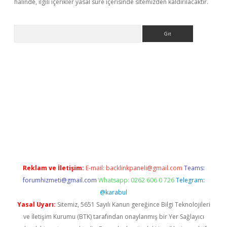
halinde, ilgili içerikler yasal süre içerisinde sitemizden kaldırılacaktır.
Arama
ş
betexper.xyz
Reklam ve İletişim:
E-mail:
backlinkpaneli@gmail.com
Teams:
forumhizmeti@gmail.com
Whatsapp: 0262 606 0 726
Telegram:
@karabul
Yasal Uyarı:
Sitemiz, 5651 Sayılı Kanun gereğince Bilgi Teknolojileri
ve İletişim Kurumu (BTK) tarafından onaylanmış bir Yer Sağlayıcı