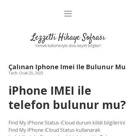
menüyü
Anasayfa
aç
Gizlilik Politikası
Lezzetli Hikaye Sofrası
Yasal Uyarı
Yemek kültürleriyle dolu keyifli bilgiler!
Hakkımızda
Çalınan Iphone Imei Ile Bulunur Mu
Tarih: Ocak 25, 2025
iPhone IMEI ile
telefon bulunur mu?
Find My iPhone Status iCloud durum kilidi bilgilerini
Find My iPhone iCloud Status kullanarak