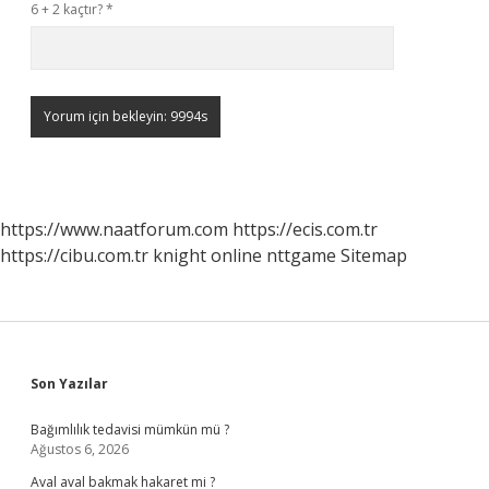
6 + 2 kaçtır?
*
https://www.naatforum.com
https://ecis.com.tr
https://cibu.com.tr
knight online
nttgame
Sitemap
Sidebar
Son Yazılar
Bağımlılık tedavisi mümkün mü ?
Ağustos 6, 2026
Aval aval bakmak hakaret mi ?