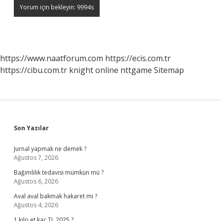
https://www.naatforum.com
https://ecis.com.tr
https://cibu.com.tr
knight online
nttgame
Sitemap
Sidebar
Son Yazılar
Jurnal yapmak ne demek ?
Ağustos 7, 2026
Bağımlılık tedavisi mümkün mü ?
Ağustos 6, 2026
Aval aval bakmak hakaret mi ?
Ağustos 4, 2026
1 kilo et kaç TL 2025 ?