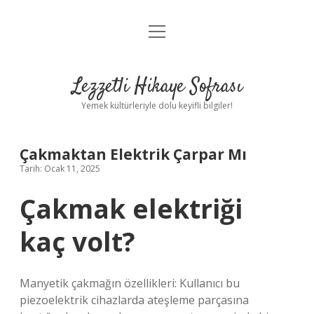
menüyü
Anasayfa
aç
Gizlilik Politikası
Lezzetli Hikaye Sofrası
Yasal Uyarı
Yemek kültürleriyle dolu keyifli bilgiler!
Hakkımızda
Çakmaktan Elektrik Çarpar Mı
Tarih: Ocak 11, 2025
Çakmak elektriği
kaç volt?
Manyetik çakmağın özellikleri: Kullanıcı bu
piezoelektrik cihazlarda ateşleme parçasına