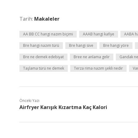
Tarih:
Makaleler
AA BB CC hangi nazım biçimi
AAAB hangi kafiye
AABA ha
Bre hangi nazım türü
Bre hangi sive
Bre hangi yöre
Bre ne demek edebiyat
Bree ne anlama gelir
Gandak n
Taşlama türü ne demek
Terza rima nazım şekli nedir
Var
Önceki Yazı
Airfryer Karışık Kızartma Kaç Kalori