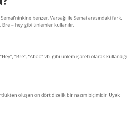
ü?
sı Semai’ninkine benzer. Varsağı ile Semai arasındaki fark,
. Bre – hey gibi ünlemler kullanılır.
y”, “Bre”, “Aboo” vb. gibi ünlem işareti olarak kullandığı
örtlükten oluşan on dört dizelik bir nazım biçimidir. Uyak