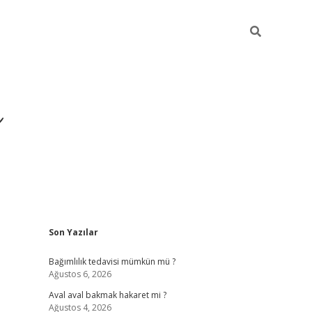
ı
Sidebar
Son Yazılar
betexper giriş
betexper.xyz
Bağımlılık tedavisi mümkün mü ?
Ağustos 6, 2026
Aval aval bakmak hakaret mi ?
Ağustos 4, 2026