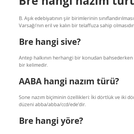
Bre hangi nazım tür
B. Aşık edebiyatının şiir birimlerinin sınıflandırılma
Varsağı’nın eril ve kalın bir telaffuza sahip olmasıdır
Bre hangi sive?
Antep halkının herhangi bir konudan bahsederken “He
bir kelimedir.
AABA hangi nazım türü?
Sone nazım biçiminin özellikleri: İki dörtlük ve iki d
düzeni abba/abba/ccd/ede’dir.
Bre hangi yöre?