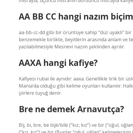
mısrayla, üçüncü mısranın dördüncü mısrayla kafiyes
AA BB CC hangi nazım biçim
aa-bb-cc-dd gibi bir örüntüye sahip “düz uyaklı” bir
benzemekle birlikte, beyitlerin arasında anlam ve te
yazılabilmesiyle Mesnevi nazım şeklinden ayrılır.
AAXA hangi kafiye?
Kafiyesi rubai ile aynıdır: aaxa. Genellikle lirik bir
Mania’da olduğu gibi kelime oyunları kullanılır. Ha
şiirlere tuyuğ denir.
Bre ne demek Arnavutça?
Bij, bi, bre, be bijë/bilë (“kız, kız”) ve bir (“oğul, oğla
(“kız, kız”) ve bir (Bunlar “oğul, oğlan” kelimelerinin k