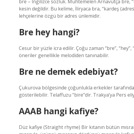
bre – İngilizce sözlük. Muhtemelen Arnavutça bre, 
kesin değildir. Bu kelime, İliryaca bra, “kardeş (adr
lehçelerine özgü bir adres ünlemidir.
Bre hey hangi?
Cesur bir yüzle icra edilir. Çoğu zaman “bre”, “hey”,
öneriler genellikle melodiden tanınabilir.
Bre ne demek edebiyat?
Çukurova bölgesinde çoğunlukla erkekler tarafından 
gösterilebilir. Telaffuzu “bire”dir. Trakya’ya Pers e
AAAB hangi kafiye?
Düz kafiye (Straight rhyme) Bir kıtanın bütün mısralar