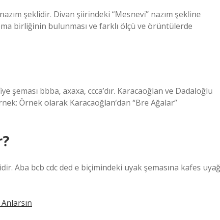
 nazım şeklidir. Divan şiirindeki “Mesnevi” nazım şekline
ma birliğinin bulunması ve farklı ölçü ve örüntülerde
Kafiye şeması bbba, axaxa, ccca’dır. Karacaoğlan ve Dadaloğlu
 Örnek: Örnek olarak Karacaoğlan’dan “Bre Ağalar”
r?
çimidir. Aba bcb cdc ded e biçimindeki uyak şemasına kafes uyağ
 Anlarsın