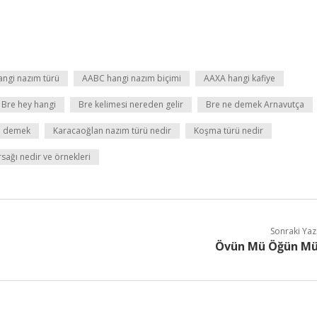
ngi nazım türü
AABC hangi nazım biçimi
AAXA hangi kafiye
Bre hey hangi
Bre kelimesi nereden gelir
Bre ne demek Arnavutça
e demek
Karacaoğlan nazım türü nedir
Koşma türü nedir
sağı nedir ve örnekleri
Sonraki Yaz
Övün Mü Öğün M