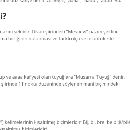
ine düz kafiye denir. Örneğin; “aaaa”, “aaab”, “aabb” vb.
i?
 nazım şeklidir. Divan şiirindeki “Mesnevi” nazım şekline
ma birliğinin bulunması ve farklı ölçü ve örüntülerde
 üslup ve aaaa kafiyesi olan tuyuğlara “Musarra Tuyuğ” denir.
lk şiirinde 11 nokta düzeninde söylenen mani biçimindeki
n”) kelimelerinin kısaltılmış biçimleridir. Bij, bi, bre, be bijë/bil
ısaltılmış biçimleridir).