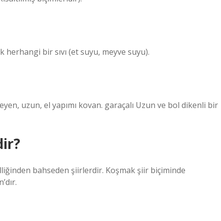
ak herhangi bir sıvı (et suyu, meyve suyu).
en, uzun, el yapımı kovan. garaçalı Uzun ve bol dikenli bir
ir?
lliğinden bahseden şiirlerdir. Koşmak şiir biçiminde
n’dır.