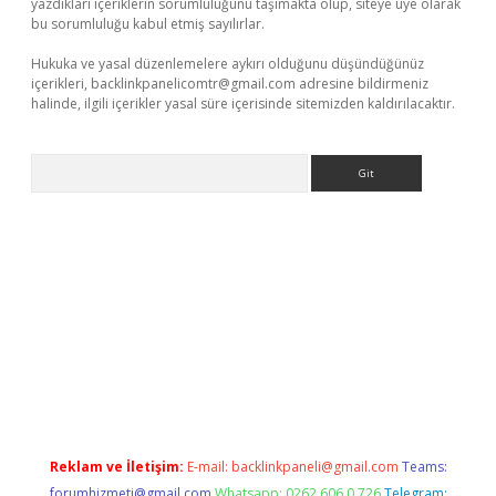
yazdıkları içeriklerin sorumluluğunu taşımakta olup, siteye üye olarak
bu sorumluluğu kabul etmiş sayılırlar.
Hukuka ve yasal düzenlemelere aykırı olduğunu düşündüğünüz
içerikleri,
backlinkpanelicomtr@gmail.com
adresine bildirmeniz
halinde, ilgili içerikler yasal süre içerisinde sitemizden kaldırılacaktır.
Arama
etexper.xyz
Reklam ve İletişim:
E-mail:
backlinkpaneli@gmail.com
Teams:
forumhizmeti@gmail.com
Whatsapp: 0262 606 0 726
Telegram: