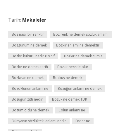
Tarih:
Makaleler
Boz nasıl bir renktir
Boz renk ne demek sözlük anlamı
Bozgunum ne demek
Bozkır anlamı ne demektir
Bozkır kültürü nedir 6 sınıf
Bozkır ne demek cümle
Bozkır ne demek tarih
Bozkır nerede olur
Bozkıran ne demek
Bozkuş ne demek
Bozoklunun anlamı ne
Bozuğun anlamı ne demek
Bozuğun zıttı nedir
Bozuk ne demek TDK
Bozum oldu ne demek
Çölün anlamı ne
Dünyanın sözlükteki anlamı nedir
Ender ne