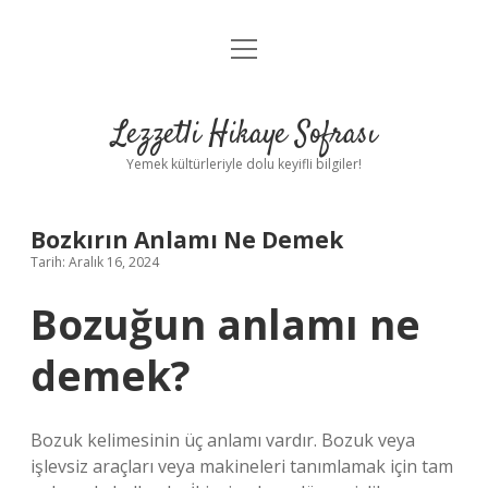
menüyü
Anasayfa
aç
Gizlilik Politikası
Lezzetli Hikaye Sofrası
Yasal Uyarı
Yemek kültürleriyle dolu keyifli bilgiler!
Hakkımızda
Bozkırın Anlamı Ne Demek
Tarih: Aralık 16, 2024
Bozuğun anlamı ne
demek?
Bozuk kelimesinin üç anlamı vardır. Bozuk veya
işlevsiz araçları veya makineleri tanımlamak için tam