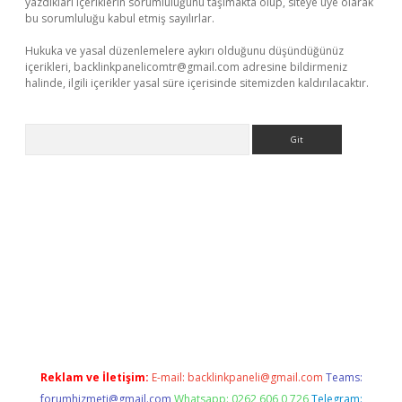
yazdıkları içeriklerin sorumluluğunu taşımakta olup, siteye üye olarak
bu sorumluluğu kabul etmiş sayılırlar.
Hukuka ve yasal düzenlemelere aykırı olduğunu düşündüğünüz
içerikleri,
backlinkpanelicomtr@gmail.com
adresine bildirmeniz
halinde, ilgili içerikler yasal süre içerisinde sitemizden kaldırılacaktır.
Arama
etexper.xyz
Reklam ve İletişim:
E-mail:
backlinkpaneli@gmail.com
Teams:
forumhizmeti@gmail.com
Whatsapp: 0262 606 0 726
Telegram: