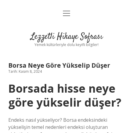
menüyü
Anasayfa
aç
Gizlilik Politikası
Lezzetli Hikaye Sofrası
Yasal Uyarı
Yemek kültürleriyle dolu keyifli bilgiler!
Hakkımızda
Borsa Neye Göre Yükselip Düşer
Tarih: Kasım 8, 2024
Borsada hisse neye
göre yükselir düşer?
Endeks nasıl yükseliyor? Borsa endeksindeki
yükselişin temel nedenleri endeksi oluşturan