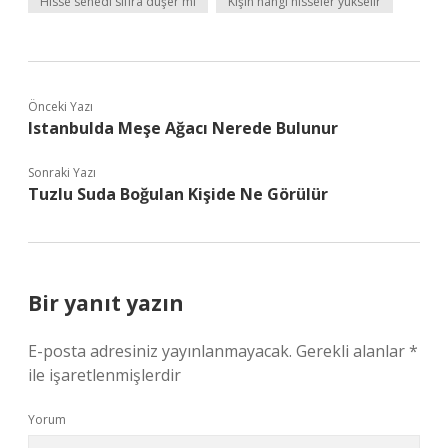
Hisse senedi sıfıra düşer mi
Kışın hangi hisseler yükselir
Önceki Yazı
Istanbulda Meşe Ağacı Nerede Bulunur
Sonraki Yazı
Tuzlu Suda Boğulan Kişide Ne Görülür
Bir yanıt yazın
E-posta adresiniz yayınlanmayacak.
Gerekli alanlar
*
ile işaretlenmişlerdir
Yorum