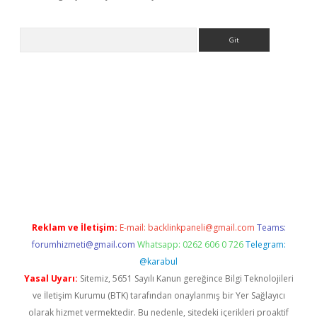
Arama
r giriş
betexper.xyz
Reklam ve İletişim:
E-mail:
backlinkpaneli@gmail.com
Teams:
forumhizmeti@gmail.com
Whatsapp: 0262 606 0 726
Telegram:
@karabul
Yasal Uyarı:
Sitemiz, 5651 Sayılı Kanun gereğince Bilgi Teknolojileri
ve İletişim Kurumu (BTK) tarafından onaylanmış bir Yer Sağlayıcı
olarak hizmet vermektedir. Bu nedenle, sitedeki içerikleri proaktif