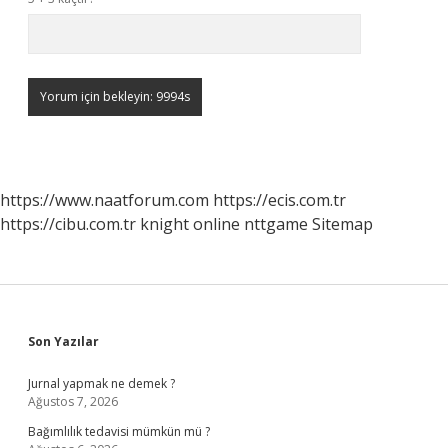
https://www.naatforum.com
https://ecis.com.tr
https://cibu.com.tr
knight online
nttgame
Sitemap
Sidebar
Son Yazılar
Jurnal yapmak ne demek ?
Ağustos 7, 2026
Bağımlılık tedavisi mümkün mü ?