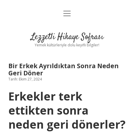
menüyü
Anasayfa
aç
Gizlilik Politikası
Lezzetli Hikaye Sofrası
Yasal Uyarı
Yemek kültürleriyle dolu keyifli bilgiler!
Hakkımızda
Bir Erkek Ayrıldıktan Sonra Neden
Geri Döner
Tarih: Ekim 27, 2024
Erkekler terk
ettikten sonra
neden geri dönerler?