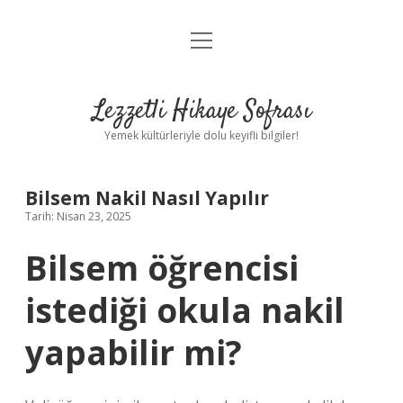
menüyü
Anasayfa
aç
Gizlilik Politikası
Lezzetli Hikaye Sofrası
Yasal Uyarı
Yemek kültürleriyle dolu keyifli bilgiler!
Hakkımızda
Bilsem Nakil Nasıl Yapılır
Tarih: Nisan 23, 2025
Bilsem öğrencisi
istediği okula nakil
yapabilir mi?