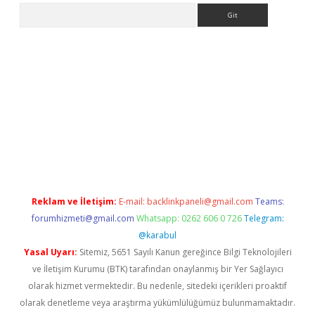
Arama
etexper.xyz
Reklam ve İletişim:
E-mail:
backlinkpaneli@gmail.com
Teams:
forumhizmeti@gmail.com
Whatsapp: 0262 606 0 726
Telegram:
@karabul
Yasal Uyarı:
Sitemiz, 5651 Sayılı Kanun gereğince Bilgi Teknolojileri
ve İletişim Kurumu (BTK) tarafından onaylanmış bir Yer Sağlayıcı
olarak hizmet vermektedir. Bu nedenle, sitedeki içerikleri proaktif
olarak denetleme veya araştırma yükümlülüğümüz bulunmamaktadır.