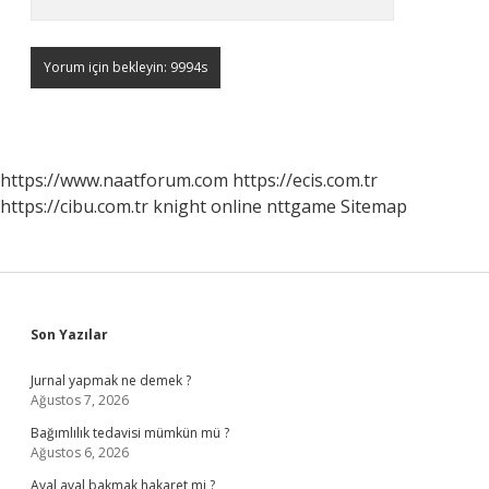
https://www.naatforum.com
https://ecis.com.tr
https://cibu.com.tr
knight online
nttgame
Sitemap
Sidebar
Son Yazılar
Jurnal yapmak ne demek ?
Ağustos 7, 2026
Bağımlılık tedavisi mümkün mü ?
Ağustos 6, 2026
Aval aval bakmak hakaret mi ?