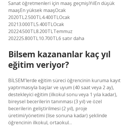
Sanat öğretmenleri için maaş geçmişiYılEn düşük
maaşEn yüksek maaşOcak
2020TL2.500TL4.400TLOcak
20213.000TL5.400TLOcak
20224.500TL8.200TLTemmuz
202225.800TL10.700TL6 satır daha
Bilsem kazananlar kaç yıl
eğitim veriyor?
BİLSEM’lerde eğitim süreci öğrencinin kuruma kayıt
yaptırmasıyla başlar ve uyum (40 saat veya 2 ay),
destekleyici eğitim (ilkokul sonu veya 1 yıla kadar),
bireysel becerilerin tanınması (3 yıl) ve özel
becerilerin geliştirilmesi (2 yıl), proje
üretimi/yönetimi (lise sonuna kadar) şeklinde
öğrencinin ilkokul, ortaokul…