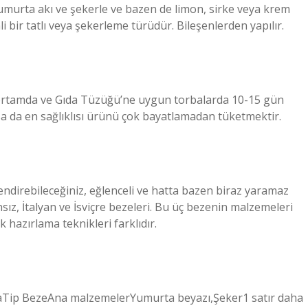
umurta akı ve şekerle ve bazen de limon, sirke veya krem ​​
li bir tatlı veya şekerleme türüdür. Bileşenlerden yapılır.
rtamda ve Gıda Tüzüğü’ne uygun torbalarda 10-15 gün
 da en sağlıklısı ürünü çok bayatlamadan tüketmektir.
endirebileceğiniz, eğlenceli ve hatta bazen biraz yaramaz
nsız, İtalyan ve İsviçre bezeleri. Bu üç bezenin malzemeleri
ak hazırlama teknikleri farklıdır.
nyaTip BezeAna malzemelerYumurta beyazı,Şeker1 satır daha