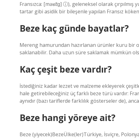
Fransızca: [məʁɛ̃ɡ] ⓘ), geleneksel olarak çırpılmış y
tartar gibi asidik bir bileşenle yapılan Fransız köken
Beze kaç günde bayatlar?
Mereng hamurundan hazırlanan ürünler kuru bir o
saklanabilir. Daha uzun süre saklamak mümkün olsa
Kaç çeşit beze vardır?
İstediğiniz kadar lezzet ve malzeme ekleyerek çeşitl
hale getirebileceğiniz üç farklı beze türü vardır: Fra
aynıdır (bazı tariflerde farklılık gösterseler de), anc
Beze hangi yöreye ait?
Beze (yiyecek)BezeÜlke(ler)Türkiye, İsviçre, Polo