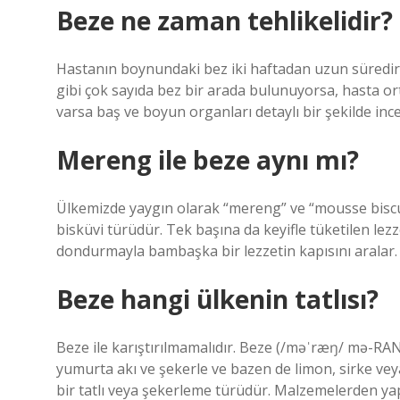
Beze ne zaman tehlikelidir?
Hastanın boynundaki bez iki haftadan uzun süredir m
gibi çok sayıda bez bir arada bulunuyorsa, hasta orta 
varsa baş ve boyun organları detaylı bir şekilde i
Mereng ile beze aynı mı?
Ülkemizde yaygın olarak “mereng” ve “mousse biscu
bisküvi türüdür. Tek başına da keyifle tüketilen lez
dondurmayla bambaşka bir lezzetin kapısını aralar.
Beze hangi ülkenin tatlısı?
Beze ile karıştırılmamalıdır. Beze (/məˈræŋ/ mə-RANG
yumurta akı ve şekerle ve bazen de limon, sirke veya 
bir tatlı veya şekerleme türüdür. Malzemelerden yap