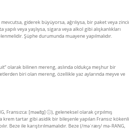
evcutsa, giderek büyüyorsa, ağrılıysa, bir paket veya zinci
yapılı veya yaşlıysa, sigara veya alkol gibi alışkanlıkları
ncelenmelidir. Şüphe durumunda muayene yapılmalıdır.
it” olarak bilinen mereng, aslında oldukça meşhur bir
zetlerden biri olan mereng, özellikle yaz aylarında meyve ve
, Fransızca: [məʁɛ̃ɡ] ⓘ), geleneksel olarak çırpılmış
krem ​​tartar gibi asidik bir bileşenle yapılan Fransız kökenli
ılır. Beze ile karıştırılmamalıdır. Beze (/məˈræŋ/ mə-RANG,