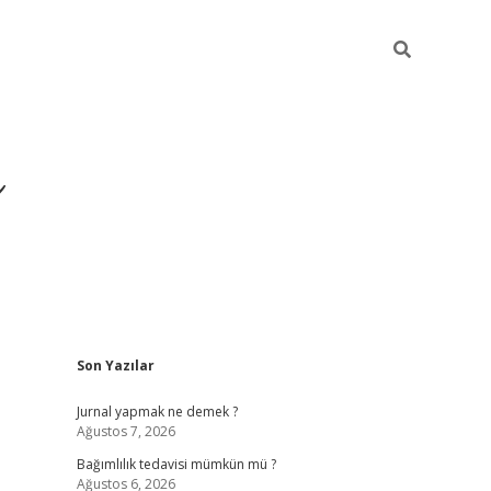
ı
Sidebar
Son Yazılar
betexper giriş
betexpe
Jurnal yapmak ne demek ?
Ağustos 7, 2026
Bağımlılık tedavisi mümkün mü ?
Ağustos 6, 2026