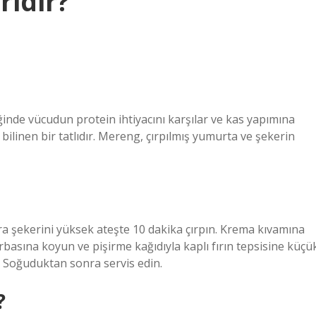
ridir?
iğinde vücudun protein ihtiyacını karşılar ve kas yapımına
linen bir tatlıdır. Mereng, çırpılmış yumurta ve şekerin
dra şekerini yüksek ateşte 10 dakika çırpın. Krema kıvamına
rbasına koyun ve pişirme kağıdıyla kaplı fırın tepsisine küçü
 … Soğuduktan sonra servis edin.
?