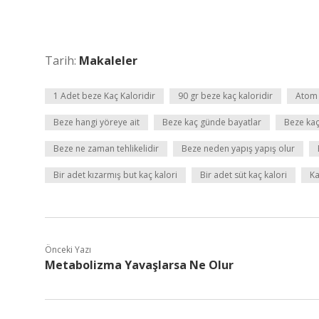
Tarih:
Makaleler
1 Adet beze Kaç Kaloridir
90 gr beze kaç kaloridir
Atom 
Beze hangi yöreye ait
Beze kaç günde bayatlar
Beze kaç
Beze ne zaman tehlikelidir
Beze neden yapış yapış olur
Bir adet kızarmış but kaç kalori
Bir adet süt kaç kalori
Ka
Önceki Yazı
Metabolizma Yavaşlarsa Ne Olur