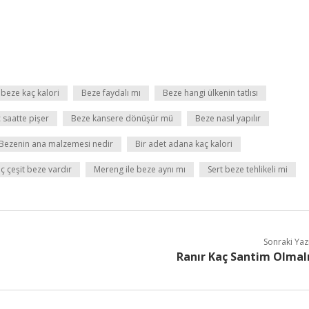
beze kaç kalori
Beze faydalı mı
Beze hangi ülkenin tatlısı
 saatte pişer
Beze kansere dönüşür mü
Beze nasıl yapılır
Bezenin ana malzemesi nedir
Bir adet adana kaç kalori
ç çeşit beze vardır
Mereng ile beze aynı mı
Sert beze tehlikeli mi
Sonraki Yaz
Ranır Kaç Santim Olmal