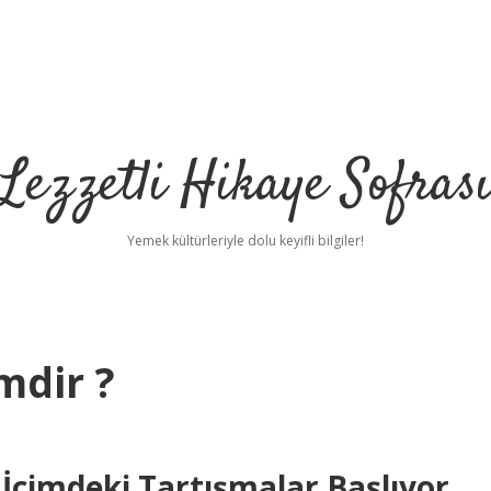
Lezzetli Hikaye Sofras
Yemek kültürleriyle dolu keyifli bilgiler!
mdir ?
 İçimdeki Tartışmalar Başlıyor