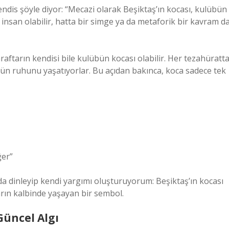
endis şöyle diyor: “Mecazi olarak Beşiktaş’ın kocası, kulübün
 insan olabilir, hatta bir simge ya da metaforik bir kavram d
raftarın kendisi bile kulübün kocası olabilir. Her tezahüratta
ün ruhunu yaşatıyorlar. Bu açıdan bakınca, koca sadece tek
ğer”
ı da dinleyip kendi yargımı oluşturuyorum: Beşiktaş’ın kocası
arın kalbinde yaşayan bir sembol.
Güncel Algı