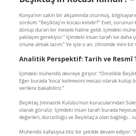
Konya’nın sakin bir akşamında oturmuş, bilgisayarın 
sordum: “Beşiktaş’ın kocası kimdir?” Evet, sorunun 
dönüp duran bir mesele haline geldi. İçimdeki mühend
yaklaşım gerekiyor.” İçimdeki insan tarafı ise daha 
önüne almak lazım.” Ve işte o an, zihnimde mini bir 
Analitik Perspektif: Tarih ve Resmî
İçimdeki mühendis devreye giriyor: “Öncelikle Beşikt
Eğer burada ‘koca’ kelimesini mecazi olarak kulüp b
verilere bakabiliriz.”
Beşiktaş Jimnastik Kulübü’nün kurucularından Süle
olarak görülür. İçimdeki insan tarafı burada heyecan
değerleri, dürüstlüğü ve Beşiktaş’a olan bağlılığı…
Mühendis kafasıysa titiz bir şekilde devam ediyor: 