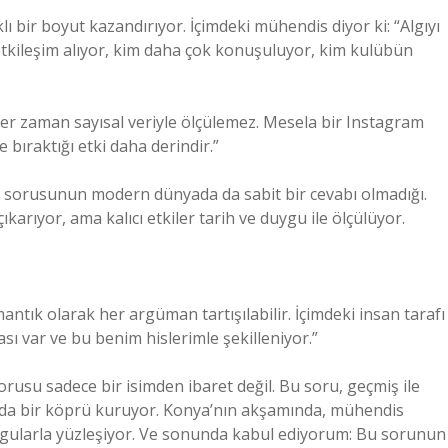
ir boyut kazandırıyor. İçimdeki mühendis diyor ki: “Algıyı
k etkileşim alıyor, kim daha çok konuşuluyor, kim kulübün
her zaman sayısal veriyle ölçülemez. Mesela bir Instagram
 bıraktığı etki daha derindir.”
ı sorusunun modern dünyada da sabit bir cevabı olmadığı.
rıyor, ama kalıcı etkiler tarih ve duygu ile ölçülüyor.
antık olarak her argüman tartışılabilir. İçimdeki insan tarafı
sı var ve bu benim hislerimle şekilleniyor.”
orusu sadece bir isimden ibaret değil. Bu soru, geçmiş ile
ında bir köprü kuruyor. Konya’nın akşamında, mühendis
ygularla yüzleşiyor. Ve sonunda kabul ediyorum: Bu sorunun