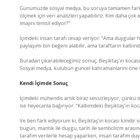
Günümüzde sosyal medya, bu soruya tamamen farklı b
ölçmek için veri analizleri yapabiliriz. Kim daha ço
imajını temsil ediyor?”
İçimdeki insan tarafı cevap veriyor: “Ama duygular 
paylaşımı bin beğeni alabilir, ama taraftarın kalbinde
Buradan çıkarabileceğimiz sonuç, Beşiktaş’ın kocas
Sosyal medya, kulübün güncel kahramanlarını öne çıka
Kendi İçimde Sonuç
İçimdeki mühendis artık biraz sessizleşiyor, çünkü m
ise heyecanla bağırıyor: “Kalbimdeki Beşiktaş’ın koca
Ve ben fark ediyorum ki, Beşiktaş’ın kocası kimdir s
bugün, mantık ile duygu, tarih ile sembolizm aras
tarafım verilerle hesap yaparken, insan tarafım du