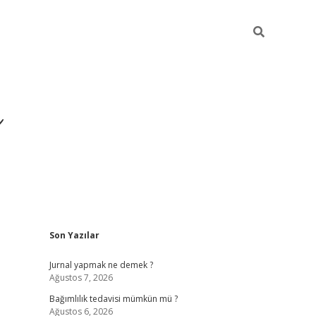
ı
Sidebar
Son Yazılar
betexper giriş
bet
Jurnal yapmak ne demek ?
Ağustos 7, 2026
Bağımlılık tedavisi mümkün mü ?
Ağustos 6, 2026