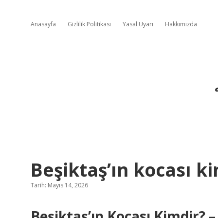
Anasayfa
Gizlilik Politikası
Yasal Uyarı
Hakkımızda
Beşiktaş’ın kocası ki
Tarih: Mayıs 14, 2026
Beşiktaş’ın Kocası Kimdir? –