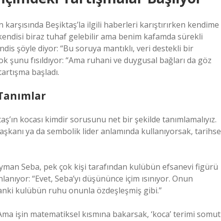
karşısında Beşiktaş’la ilgili haberleri karıştırırken kendime
kendisi biraz tuhaf gelebilir ama benim kafamda sürekli
is şöyle diyor: “Bu soruya mantıklı, veri destekli bir
çok şunu fısıldıyor: “Ama ruhani ve duygusal bağları da göz
tartışma başladı.
 Tanımlar
aş’ın kocası kimdir sorusunu net bir şekilde tanımlamalıyız.
aşkanı ya da sembolik lider anlamında kullanıyorsak, tarihse
yman Seba, pek çok kişi tarafından kulübün efsanevi figürü
lanıyor: “Evet, Seba’yı düşününce içim ısınıyor. Onun
 sanki kulübün ruhu onunla özdeşleşmiş gibi.”
“Ama işin matematiksel kısmına bakarsak, ‘koca’ terimi somut