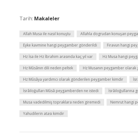
Tarih:
Makaleler
Allah Musa ile nasıl konuştu
Allahla dogrudan konuşan peyg
Eyke kavmine hangi peygamber gönderildi
Firavun hangi pe
Hz İsa ile Hz İbrahim arasında kaç yıl var
Hz Musa hangi peyg
Hz Mûsânın dili neden peltek
Hz Musanın peygamber olarak g
Hz Mûsâya yardımcı olarak gönderilen peygamber kimdir
İsr
İsrâiloğulları Mûsâ peygamberden ne istedi
İsrâiloğullarına
Musa vadedilmiş topraklara neden giremedi
Nemrut hangi 
Yahudilerin atası kimdir