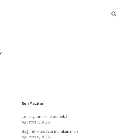
ı
Sidebar
Son Yazılar
betexper giriş
betexpe
Jurnal yapmak ne demek ?
Ağustos 7, 2026
Bağımlılık tedavisi mümkün mü ?
Ağustos 6, 2026