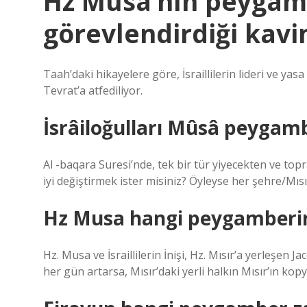
Hz Musa’nın peygam
görevlendirdiği kavi
Taah’daki hikayelere göre, İsraillilerin lideri ve y
Tevrat’a atfediliyor.
İsrâiloğulları Mûsâ peygamb
Al -baqara Suresi’nde, tek bir tür yiyecekten ve top
iyi değiştirmek ister misiniz? Öyleyse her şehre/Mısır
Hz Musa hangi peygamberi
Hz. Musa ve İsraillilerin İnişi, Hz. Mısır’a yerleşen J
her gün artarsa, Mısır’daki yerli halkın Mısır’ın kopya