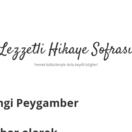
Lezzetli Hikaye Sofras
Yemek kültürleriyle dolu keyifli bilgiler!
ngi Peygamber