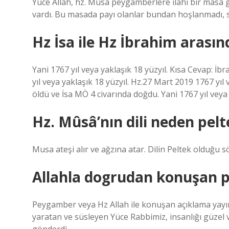
Yüce Allah, hz. Musa peygamberlere ilahi bir masa g
vardı. Bu masada payı olanlar bundan hoşlanmadı, 
Hz İsa ile Hz İbrahim arasın
Yani 1767 yıl veya yaklaşık 18 yüzyıl. Kısa Cevap: İ
yıl veya yaklaşık 18 yüzyıl. Hz.27 Mart 2019 1767 yıl
öldü ve İsa MÖ 4 civarında doğdu. Yani 1767 yıl veya 
Hz. Mûsâ’nın dili neden pelt
Musa ateşi alır ve ağzına atar. Dilin Peltek olduğu s
Allahla dogrudan konuşan 
Peygamber veya Hz Allah ile konuşan açıklama yayı
yaratan ve süsleyen Yüce Rabbimiz, insanlığı güzel v