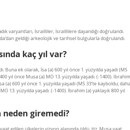
ık varyantları, İsrailliler, İsraillilere dayandığı doğrulandı.
da’dan geldiği arkeolojik ve tarihsel bulgularla doğrulandı.
ında kaç yıl var?
. Buna ek olarak, İsa (a) 600 yıl önce 1. yüzyılda yaşadı (MS
00 yıl önce Musa (a) MÖ 13. yüzyılda yaşadı. (-1400). İbrahi
İsa (a) 600 yıl önce 1. yüzyılda yaşadı (MS 33’te kayboldu; dah
Ö 13. yüzyılda yaşadı. (-1400). İbrahim (a) yaklaşık 800 yıl
a neden giremedi?
vaat edilen ülkelerin vizyon alanında öldü. Hz. Musa vaat