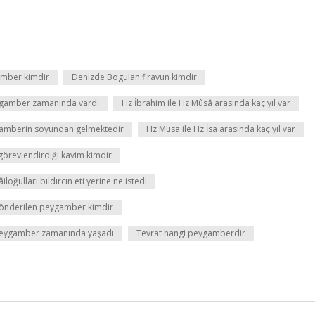
amber kimdir
Denizde Bogulan firavun kimdir
ygamber zamanında vardı
Hz İbrahim ile Hz Mûsâ arasında kaç yıl var
amberin soyundan gelmektedir
Hz Musa ile Hz İsa arasında kaç yıl var
örevlendirdiği kavim kimdir
âiloğulları bıldırcın eti yerine ne istedi
 gönderilen peygamber kimdir
peygamber zamanında yaşadı
Tevrat hangi peygamberdir