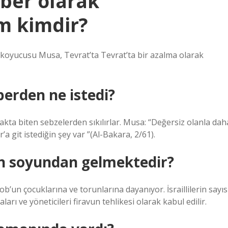
ber olarak
m kimdir?
asa koyucusu Musa, Tevrat’ta Tevrat’ta bir azalma olarak
erden ne istedi?
rakta biten sebzelerden sıkılırlar. Musa: “Değersiz olanla dah
’a git istediğin şey var ”(Al-Bakara, 2/61).
n soyundan gelmektedir?
acob’un çocuklarına ve torunlarına dayanıyor. İsraillilerin sayıs
ları ve yöneticileri firavun tehlikesi olarak kabul edilir.