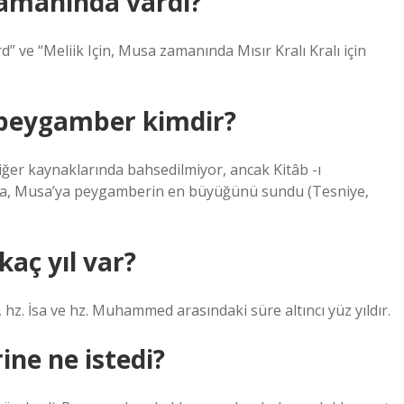
amanında vardı?
d” ve “Meliik Için, Musa zamanında Mısır Kralı Kralı için
n peygamber kimdir?
diğer kaynaklarında bahsedilmiyor, ancak Kitâb -ı
Tora, Musa’ya peygamberin en büyüğünü sundu (Tesniye,
kaç yıl var?
 hz. İsa ve hz. Muhammed arasındaki süre altıncı yüz yıldır.
rine ne istedi?