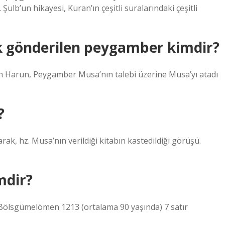
Şulb’un hikayesi, Kuran’ın çeşitli suralarındaki çeşitli
k gönderilen peygamber kimdir?
lah Harun, Peygamber Musa’nın talebi üzerine Musa’yı atadı
?
rak, hz. Musa’nın verildiği kitabın kastedildiği görüşü.
mdir?
Bölsgümelömen 1213 (ortalama 90 yaşında) 7 satır