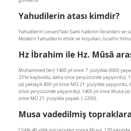
gönderdi.
Yahudilerin atası kimdir?
Yahudilerin Levant’taki Sami halkının İbranileri ve sad
Modern Yahudilerin etnik ve koşulları, İsrail’in Yehu
Hz İbrahim ile Hz. Mûsâ aras
Muhammed (ler) 1400 yıl önce 7. yüzyılda (600) yaşadı
33’te kayboldu; daha önce yeryüzünde yaşıyordu). 14
(a) yaklaşık 800 yıl önce MÖ 21. yüzyılda yaşıyordu, 
önce yeryüzünde yaşıyordu). 1400 yıl önce Musa (a) M
önce MÖ 21. yüzyılda yaşadı. (-2200).
Musa vadedilmiş topraklar
Çölde 40 yıllık yürüyüşten sonra Musa, 120 yaşında 