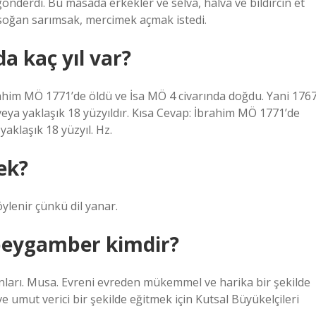
önderdi. Bu masada erkekler ve selva, halva ve bıldırcın et
soğan sarımsak, mercimek açmak istedi.
da kaç yıl var?
brahim MÖ 1771’de öldü ve İsa MÖ 4 civarında doğdu. Yani 176
 veya yaklaşık 18 yüzyıldır. Kısa Cevap: İbrahim MÖ 1771’de
yaklaşık 18 yüzyıl. Hz.
ek?
öylenir çünkü dil yanar.
peygamber kimdir?
nları. Musa. Evreni evreden mükemmel ve harika bir şekilde
e umut verici bir şekilde eğitmek için Kutsal Büyükelçileri