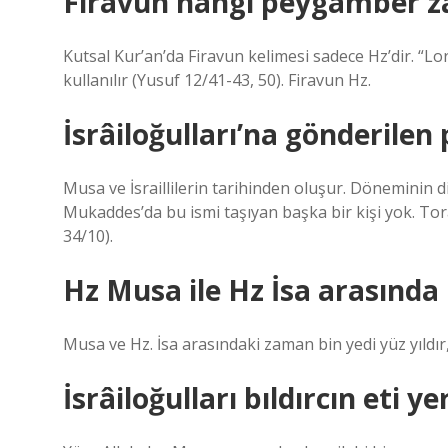
Firavun hangi peygamber z
Kutsal Kur’an’da Firavun kelimesi sadece Hz’dir. “Lor
kullanılır (Yusuf 12/41-43, 50). Firavun Hz.
İsrâiloğulları’na gönderile
Musa ve İsraillilerin tarihinden oluşur. Döneminin 
Mukaddes’da bu ismi taşıyan başka bir kişi yok. 
34/10).
Hz Musa ile Hz İsa arasında 
Musa ve Hz. İsa arasındaki zaman bin yedi yüz yıldır,
İsrâiloğulları bıldırcın eti ye