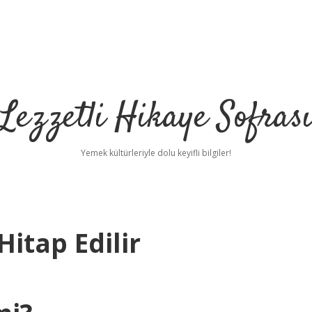
Lezzetli Hikaye Sofras
Yemek kültürleriyle dolu keyifli bilgiler!
Hitap Edilir