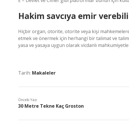
E – Devlet ve Cimer gibi platformlar bunun için kullan
Hakim savcıya emir verebili
Hiçbir organ, otorite, otorite veya kişi mahkemel
etmek ve önermek için herhangi bir talimat ve talim
yasa ve yasaya uygun olarak vicdanlı mahkumiyetler
Tarih:
Makaleler
Önceki Yazı
30 Metre Tekne Kaç Groston