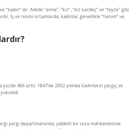
e “kadın” dır. Ailede “anne”, “kız”, “kız kardeş” ve “teyze” gib
vardır. İş ve resmi ortamlarda, kadınlar genellikle “hanım” ve
dardır?
a yüzde 406 arttı. 1847’de 2002 yılında kadınların yargıç ve
 yükseldi.
argı yargı departmanında, şiddetli bir ceza mahkemesine