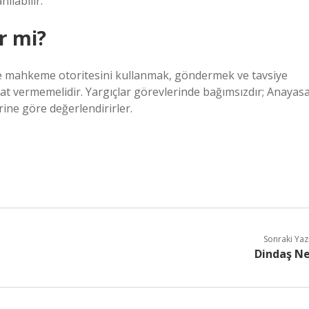
ılabilir.
r mi?
ere mahkeme otoritesini kullanmak, göndermek ve tavsiye
at vermemelidir. Yargıçlar görevlerinde bağımsızdır; Anayasa
ine göre değerlendirirler.
Sonraki Yaz
Dindaş N