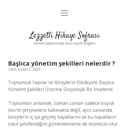
menüyü
Anasayfa
aç
Gizlilik Politikası
Lezzetli Hikaye Sofrası
Yasal Uyarı
Yemek kültürleriyle dolu keyifli bilgiler!
Hakkımızda
Başlıca yönetim şekilleri nelerdir ?
Tarih: Kasım 2, 2025
Toplumsal Yapılar ve Bireylerin Etkileşimi: Başlıca
Yönetim Şekilleri Üzerine Sosyolojik Bir İnceleme
Toplumları anlamak, zaman zaman sadece büyük
teorik çerçevelere bakmakla değil, aynı zamanda
bireylerin iç içe geçmiş hayatlarını ve bu hayatların
nasıl şekillendiğini gözlemlemekle de mümkün olur.