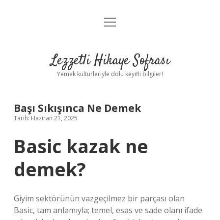
menüyü
Anasayfa
aç
Gizlilik Politikası
Lezzetli Hikaye Sofrası
Yasal Uyarı
Yemek kültürleriyle dolu keyifli bilgiler!
Hakkımızda
Başı Sıkışınca Ne Demek
Tarih: Haziran 21, 2025
Basic kazak ne
demek?
Giyim sektörünün vazgeçilmez bir parçası olan
Basic, tam anlamıyla; temel, esas ve sade olanı ifade