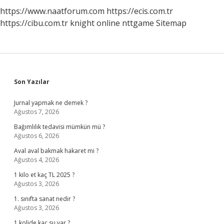
https://www.naatforum.com
https://ecis.com.tr
https://cibu.com.tr
knight online
nttgame
Sitemap
Sidebar
Son Yazılar
Jurnal yapmak ne demek ?
Ağustos 7, 2026
Bağımlılık tedavisi mümkün mü ?
Ağustos 6, 2026
Aval aval bakmak hakaret mi ?
Ağustos 4, 2026
1 kilo et kaç TL 2025 ?
Ağustos 3, 2026
1. sınıfta sanat nedir ?
Ağustos 3, 2026
1 kolide kaç su var ?